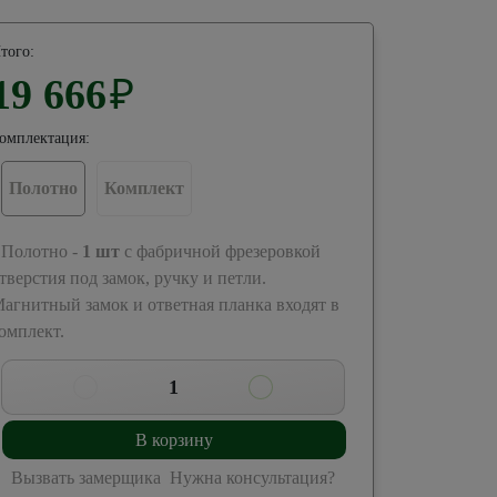
того:
19 666
₽
омплектация:
Полотно
Комплект
 Полотно -
1
шт
с фабричной фрезеровкой
тверстия под замок, ручку и петли.
агнитный замок и ответная планка входят в
омплект.
1
В корзину
Вызвать замерщика
Нужна консультация?