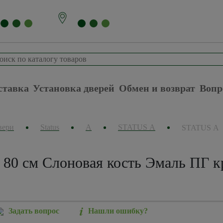
ставка
Установка дверей
Обмен и возврат
Вопр
вери
Status
А
STATUS А
STATUS А
80 см Слоновая кость Эмаль ПГ к
Задать вопрос
Нашли ошибку?