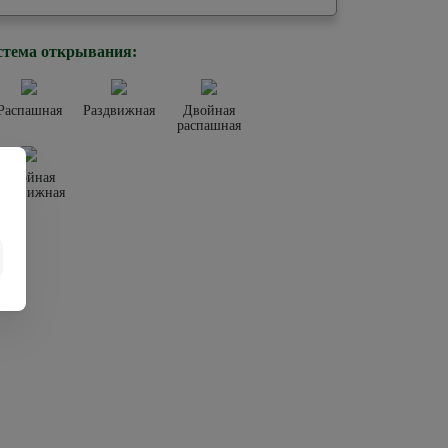
стема открывания:
Распашная
Раздвижная
Двойная
распашная
Двойная
раздвижная