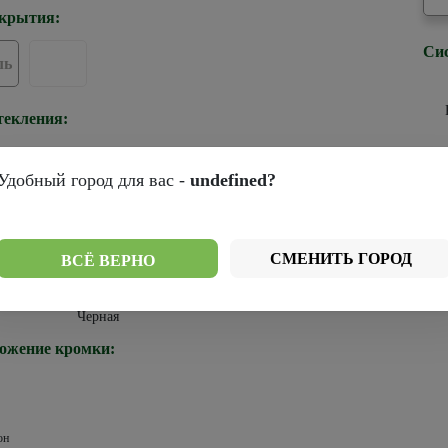
крытия:
Си
ль
текления:
Удобный город для вас -
undefined?
ромки:
СМЕНИТЬ ГОРОД
ВСЁ ВЕРНО
Черная
ожение кромки:
он