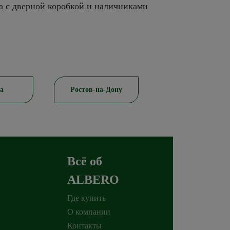
а с дверной коробкой и наличниками
стов-на-Дону
Красноярск
Пяти
Всё об
ALBERO
Где купить
О компании
Контакты