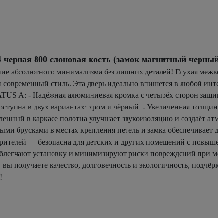
ерная 800 слоновая кость (замок магнитный черный
ие абсолютного минимализма без лишних деталей! Глухая межко
и современный стиль. Эта дверь идеально впишется в любой инте
TUS А: - Надёжная алюминиевая кромка с четырёх сторон защи
ступна в двух вариантах: хром и чёрный. - Увеличенная толщи
енный в каркасе полотна улучшает звукоизоляцию и создаёт атм
ми брусками в местах крепления петель и замка обеспечивает д
орителей — безопасна для детских и других помещений с повыш
 облегчают установку и минимизируют риски повреждений при м
вы получаете качество, долговечность и экологичность, подчёр
!