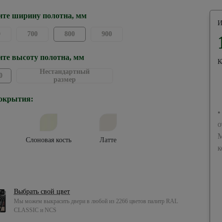
те ширину полотна, мм
И
0
700
800
900
те высоту полотна, мм
К
Нестандартный
0
размер
окрытия:
•
о
М
Слоновая кость
Латте
к
Выбрать свой цвет
Мы можем выкрасить двери в любой из 2266 цветов палитр RAL
CLASSIC и NCS