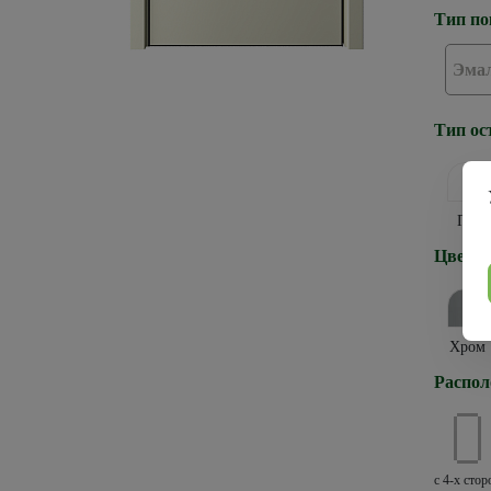
Тип по
Эма
Тип ос
ПГ
Цвет к
Хром
Распол
с 4-х стор