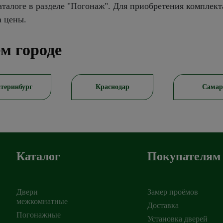
талоге в разделе "Погонаж". Для приобретения комплект
а цены.
м городе
Краснодар
Самара
Ро
Каталог
Покупателям
Двери
Замер проёмов
межкомнатные
Доставка
Погонажные
Установка дверей