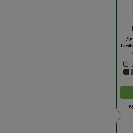
Дв
Гамб
К