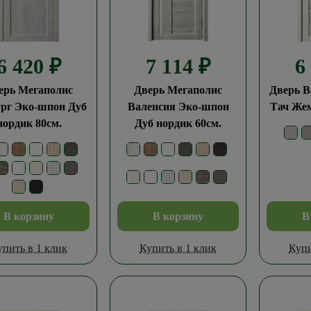
6 420
₽
7 114
₽
6
ерь Мегаполис
Дверь Мегаполис
Дверь В
ург Эко-шпон Дуб
Валенсия Эко-шпон
Тач Же
нордик 80см.
Дуб нордик 60см.
В корзину
В корзину
В
упить в 1 клик
Купить в 1 клик
Купи