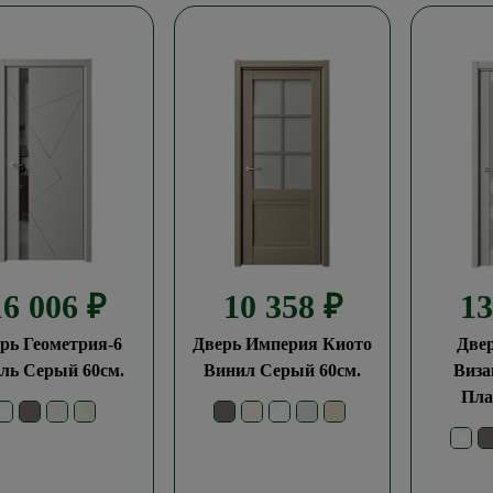
16 006
₽
10 358
₽
1
рь Геометрия-6
Дверь Империя Киото
Две
ль Серый 60см.
Винил Серый 60см.
Виза
Пла