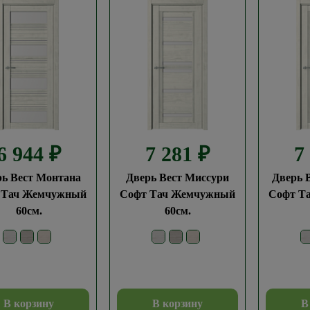
6 944
₽
7 281
₽
7
рь Вест Монтана
Дверь Вест Миссури
Дверь 
 Тач Жемчужный
Софт Тач Жемчужный
Софт Т
60см.
60см.
В корзину
В корзину
В