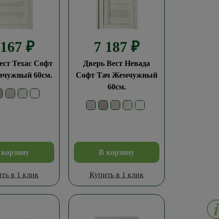
 167
₽
7 187
₽
ест Техас Софт
Дверь Вест Невада
мчужный 60см.
Софт Тач Жемчужный
60см.
 корзину
В корзину
ть в 1 клик
Купить в 1 клик