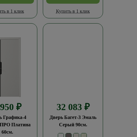
ть в 1 клик
Купить в 1 клик
 950
₽
32 083
₽
ь Графика-4
Дверь Багет-3 Эмаль
 ПРО Платина
Серый 90см.
60см.