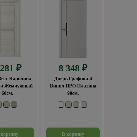
 281
₽
8 348
₽
Вест Каролина
Дверь Графика-4
ач Жемчужный
Винил ПРО Платина
60см.
90см.
 корзину
В корзину