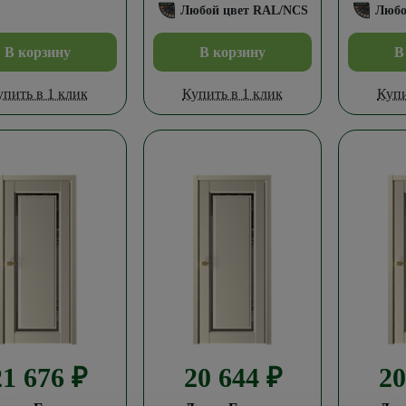
Любой цвет RAL/NCS
Любо
В корзину
В корзину
В
упить в 1 клик
Купить в 1 клик
Купи
21 676
₽
20 644
₽
2