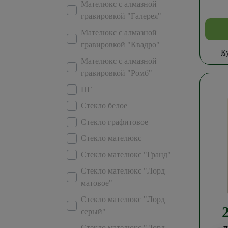
Мателюкс с алмазной
гравировкой "Галерея"
Мателюкс с алмазной
гравировкой "Квадро"
К
Мателюкс с алмазной
гравировкой "Ромб"
ПГ
Стекло белое
Стекло графитовое
Стекло мателюкс
Стекло мателюкс "Гранд"
Стекло мателюкс "Лорд
матовое"
Стекло мателюкс "Лорд
серый"
Стекло мателюкс "Лорд