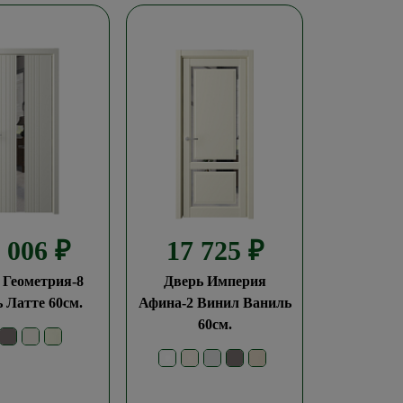
6 006
₽
17 725
₽
 Геометрия-8
Дверь Империя
 Латте 60см.
Афина-2 Винил Ваниль
60см.