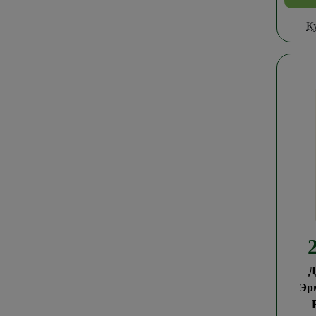
К
Д
Эр