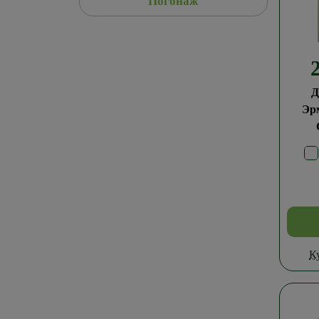
Погонаж
Д
Эр
К