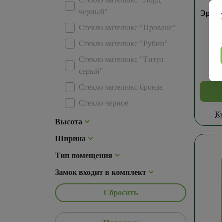
Д
черный"
Эрмит
Стекло мателюкс "Прованс"
Стекло мателюкс "Рубин"
Стекло мателюкс "Титул
серый"
Стекло мателюкс бронза
Стекло черное
К
Высота
Ширина
Тип помещения
Замок входит в комплект
Сбросить