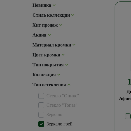
Новинка
Стиль коллекции
Хит продаж
Акция
Материал кромки
Цвет кромки
Тип покрытия
Коллекция
Тип остекления
Д
Стекло "Оникс"
Афин
Стекло "Топаз"
Зеркало
Зеркало грей