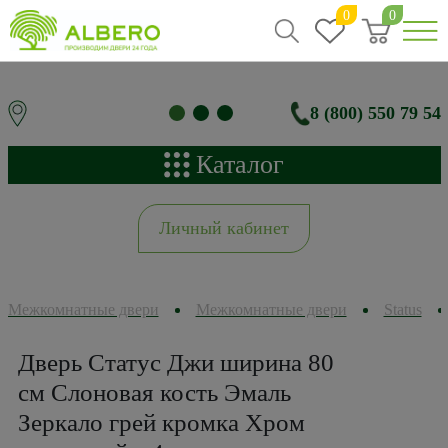
0
0
8 (800) 550 79 54
Каталог
Личный кабинет
Межкомнатные двери
Межкомнатные двери
Status
Дверь Статус Джи ширина 80
см Слоновая кость Эмаль
Зеркало грей кромка Хром