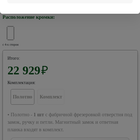
Хром
Черная
Расположение кромки:
с 4-х сторон
Итого:
22 929
₽
Комплектация:
Полотно
Комплект
• Полотно -
1
шт
с фабричной фрезеровкой отверстия под
замок, ручку и петли. Магнитный замок и ответная
планка входят в комплект.