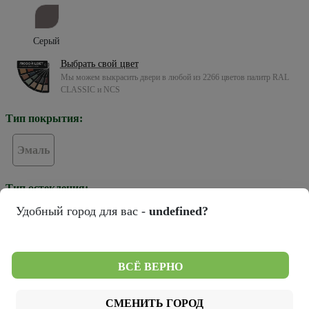
Серый
Выбрать свой цвет
Мы можем выкрасить двери в любой из 2266 цветов палитр RAL
CLASSIC и NCS
Тип покрытия:
Эмаль
Тип остекления:
Удобный город для вас -
undefined?
Зеркало грей
Стекло белое
Стекло черное
ВСЁ ВЕРНО
Цвет кромки:
СМЕНИТЬ ГОРОД