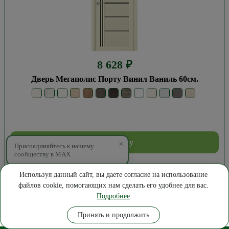
8 628
₽
Дверь Мегаполис Порту Винил Ваниль 60см.
В корзину
×
Присоединяйтесь к нашему
сообществу в MAX
Купить в 1 клик
Используя данный сайт, вы даете согласие на использование
файлов cookie, помогающих нам сделать его удобнее для вас.
Подробнее
Где купить
Замер
Позвонить
Написать
Принять и продолжить