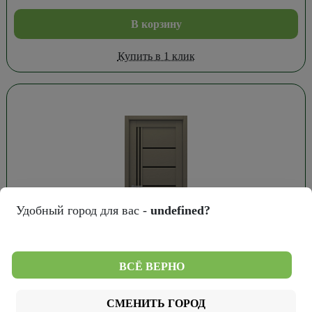
В корзину
Купить в 1 клик
Удобный город для вас -
undefined?
ВСЁ ВЕРНО
8 628
₽
Дверь Мегаполис Порту Винил Серый см.
СМЕНИТЬ ГОРОД