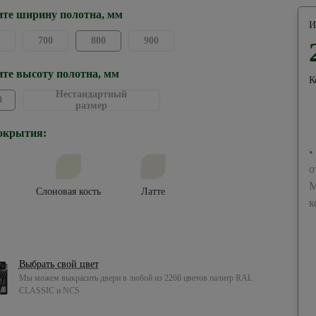
те ширину полотна, мм
И
700
800
900
те высоту полотна, мм
К
Нестандартный
0
размер
окрытия:
•
о
М
Слоновая кость
Латте
к
Выбрать свой цвет
Мы можем выкрасить двери в любой из 2266 цветов палитр RAL
CLASSIC и NCS