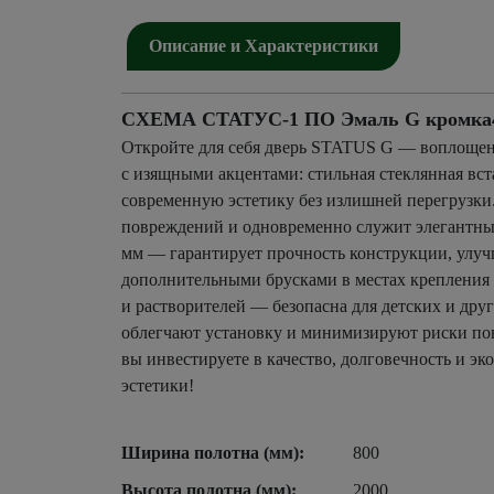
Описание и Характеристики
СХЕМА СТАТУС-1 ПО Эмаль G кромка4 х
Откройте для себя дверь STATUS G — воплощен
с изящными акцентами: стильная стеклянная вст
современную эстетику без излишней перегрузки
повреждений и одновременно служит элегантным
мм — гарантирует прочность конструкции, улучш
дополнительными брусками в местах крепления п
и растворителей — безопасна для детских и дру
облегчают установку и минимизируют риски пов
вы инвестируете в качество, долговечность и э
эстетики!
Ширина полотна (мм):
800
Высота полотна (мм):
2000