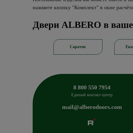
нажмите кнопку "Комплект" в окне расчёт
Двери ALBERO в ваше
Новосибирск
Саратов
Ека
8 800 550 7954
Единый контакт-центр
mail@alberodoors.com
Albero
Сибиряков-Гвардейцев 49/3
630088
Новосиб