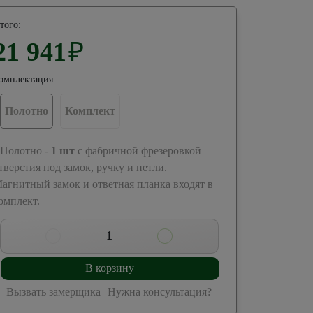
того:
21 941
₽
омплектация:
Полотно
Комплект
 Полотно -
1
шт
с фабричной фрезеровкой
тверстия под замок, ручку и петли.
агнитный замок и ответная планка входят в
омплект.
1
В корзину
Вызвать замерщика
Нужна консультация?