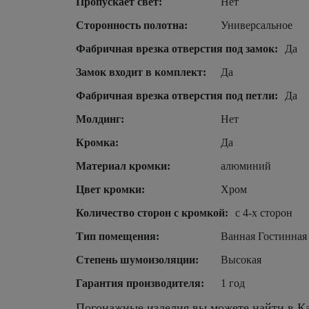
Пропускает свет:
Нет
Сторонность полотна:
Универсальное
Фабричная врезка отверстия под замок:
Да
Замок входит в комплект:
Да
Фабричная врезка отверстия под петли:
Да
Молдинг:
Нет
Кромка:
Да
Материал кромки:
алюминий
Цвет кромки:
Хром
Количество сторон с кромкой:
с 4-х сторон
Тип помещения:
Ванная Гостинная
Степень шумоизоляции:
Высокая
Гарантия производителя:
1 год
Погонажные изделия вы можете найти в Ка