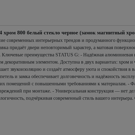
ром 800 белый стекло черное (замок магнитный хро
ие современных интерьерных трендов и продуманного функцион
авка придаёт двери неповторимый характер, а матовая поверхнос
. Ключевые преимущества STATUS G: - Надёжная алюминиевая к
 декоративным элементом. Доступна в двух вариантах: хром и 
ает звукоизоляцию и создаёт атмосферу уюта и спокойствия в в
етель и замка обеспечивает долговечность и надёжность эксплу
гих помещений с повышенными требованиями к материалам. - Фа
реждений при монтаже. - Универсальная конструкция — нет де
кологичность, подчёркивая современный стиль вашего интерьера.