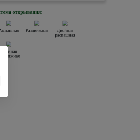
тема открывания:
Распашная
Раздвижная
Двойная
распашная
Двойная
аздвижная