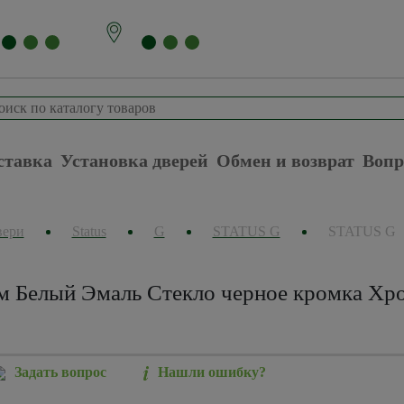
ставка
Установка дверей
Обмен и возврат
Вопр
вери
Status
G
STATUS G
STATUS G
м Белый Эмаль Стекло черное кромка Хро
Задать вопрос
Нашли ошибку?