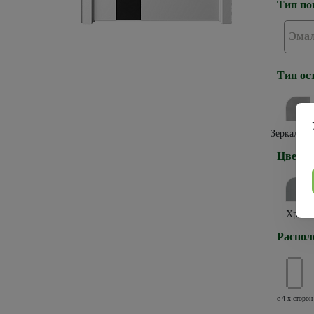
Тип по
Эма
Тип ос
Зеркало г
Цвет к
Хром
Распол
с 4-х сторон