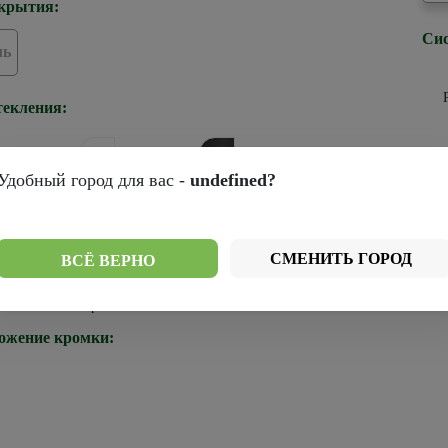
крытия:
Сис
ль
текления:
Удобный город для вас -
undefined?
р
рей
Стекло белое
Стекло черное
ромки:
СМЕНИТЬ ГОРОД
ВСЁ ВЕРНО
Черная
ожение кромки: