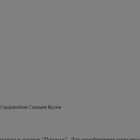
 Гардеробная Спальня Кухня
талоге в разделе "Погонаж". Для приобретения комплект