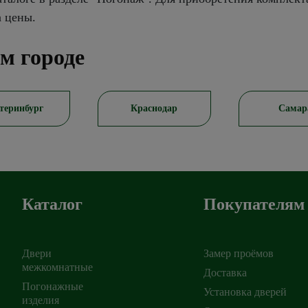
а цены.
м городе
теринбург
Краснодар
Самар
Каталог
Покупателям
Двери
Замер проёмов
межкомнатные
Доставка
Погонажные
Установка дверей
ирск
изделия
,