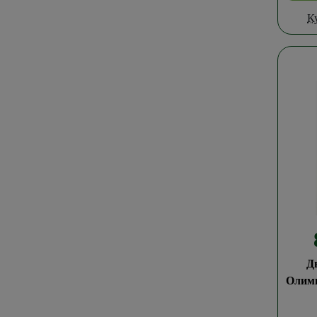
К
Д
Олим