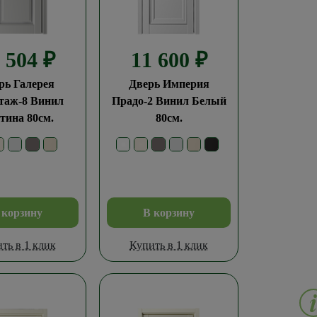
8 504
₽
11 600
₽
рь Галерея
Дверь Империя
таж-8 Винил
Прадо-2 Винил Белый
тина 80см.
80см.
 корзину
В корзину
ть в 1 клик
Купить в 1 клик