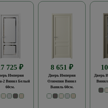
17 725
₽
8 651
₽
1
верь Империя
Дверь Империя
Дверь 
а-2 Винил Белый
Олимпия Винил
Винил
60см.
Ваниль 60см.