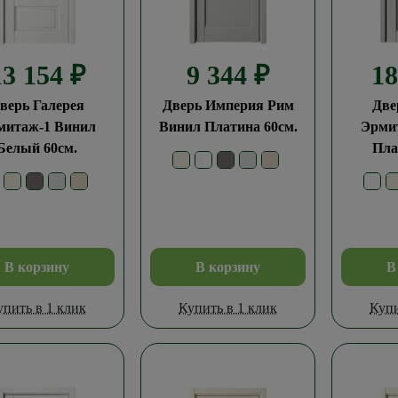
13 154
₽
9 344
₽
1
верь Галерея
Дверь Империя Рим
Две
митаж-1 Винил
Винил Платина 60см.
Эрми
Белый 60см.
Пла
В корзину
В корзину
В
упить в 1 клик
Купить в 1 клик
Купи