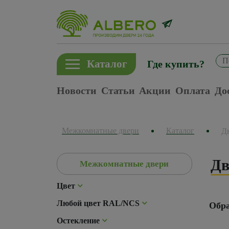
Каталог
Где купить?
Новости
Статьи
Акции
Оплата
До
Межкомнатные двери
Каталог
Д
Дв
Межкомнатные двери
Цвет
Любой цвет RAL/NCS
Обра
Остекление