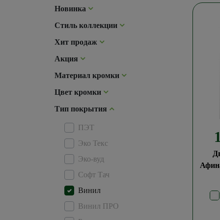
Новинка
Стиль коллекции
Хит продаж
Акция
Материал кромки
Цвет кромки
Тип покрытия
ПЭТ
Эко Текс
Д
Эко-вуд
Афин
Софт Тач
Винил
Винил ПРО