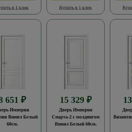
упить в 1 клик
Купить в 1 клик
Купи
8 651
₽
15 329
₽
1
верь Империя
Дверь Империя
Две
пия Винил Белый
Спарта-2 с молдингом
Византи
60см.
Винил Белый 60см.