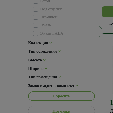
Бетон
Под отделку
Эко-шпон
К
Эмаль
Эмаль ЛАВА
Коллекция
Тип остекления
Высота
Ширина
Тип помещения
Замок входит в комплект
Сбросить
Д
Погонаж