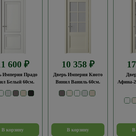
11 600
₽
10 358
₽
1
ь Империя Прадо
Дверь Империя Киото
Две
ил Белый 60см.
Винил Ваниль 60см.
Афина-2
В корзину
В корзину
В