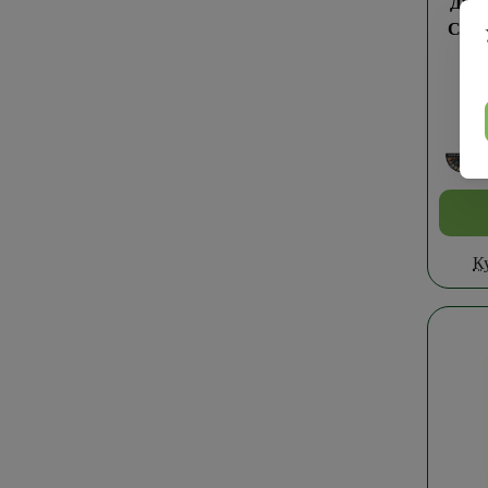
Двер
Слон
Л
К