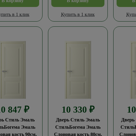
В корзину
В корзину
В
упить в 1 клик
Купить в 1 клик
Купи
10 847
₽
10 330
₽
1
рь Стиль Эмаль
Дверь Стиль Эмаль
Дверь
льБогема Эмаль
СтильБогема Эмаль
Стиль
овая кость 90см.
Слоновая кость 80см.
Слонова