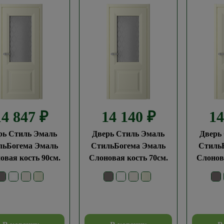
14 847
₽
14 140
₽
1
рь Стиль Эмаль
Дверь Стиль Эмаль
Дверь
льБогема Эмаль
СтильБогема Эмаль
Стиль
овая кость 90см.
Слоновая кость 70см.
Слонова