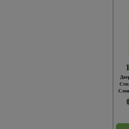
Две
Сти
Слон