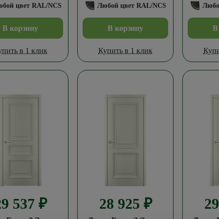
юбой цвет RAL/NCS
Любой цвет RAL/NCS
Любо
В корзину
В корзину
В
упить в 1 клик
Купить в 1 клик
Купи
29 537
₽
28 925
₽
2