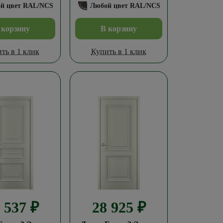
й цвет RAL/NCS
Любой цвет RAL/NCS
 корзину
В корзину
ть в 1 клик
Купить в 1 клик
9 537
₽
28 925
₽