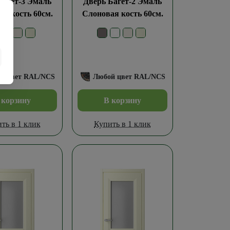
Багет-3 Эмаль
Дверь Багет-2 Эмаль
я кость 60см.
Слоновая кость 60см.
й цвет RAL/NCS
Любой цвет RAL/NCS
 корзину
В корзину
ть в 1 клик
Купить в 1 клик