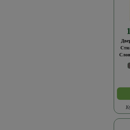
Две
Сти
Слон
К