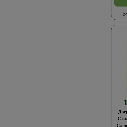
К
Две
Сти
Слон