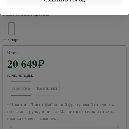
Хром
Черная
Расположение кромки:
с 4-х сторон
Итого:
20 649
₽
Комплектация:
Полотно
Комплект
• Полотно -
1
шт
с фабричной фрезеровкой отверстия
под замок, ручку и петли. Магнитный замок и ответная
планка входят в комплект.