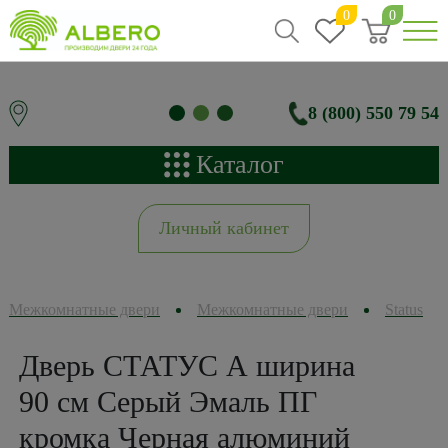
0
0
8 (800) 550 79 54
Каталог
Личный кабинет
Межкомнатные двери
Межкомнатные двери
Status
Дверь СТАТУС А ширина
90 см Серый Эмаль ПГ
кромка Черная алюминий