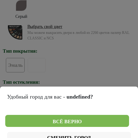
Серый
Выбрать свой цвет
Мы можем выкрасить двери в любой из 2266 цветов палитр RAL
CLASSIC и NCS
Тип покрытия:
Эмаль
Тип остекления:
Удобный город для вас -
undefined?
ПГ
Цвет кромки:
ВСЁ ВЕРНО
СМЕНИТЬ ГОРОД