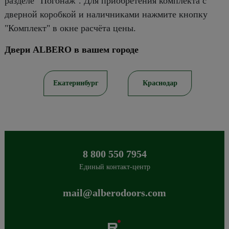
разделе "Погонаж". Для приобретения комплекта с
дверной коробкой и наличниками нажмите кнопку
"Комплект" в окне расчёта цены.
Двери ALBERO в вашем городе
ов
Екатеринбург
Краснодар
8 800 550 7954
Единый контакт-центр
mail@alberodoors.com
Albero