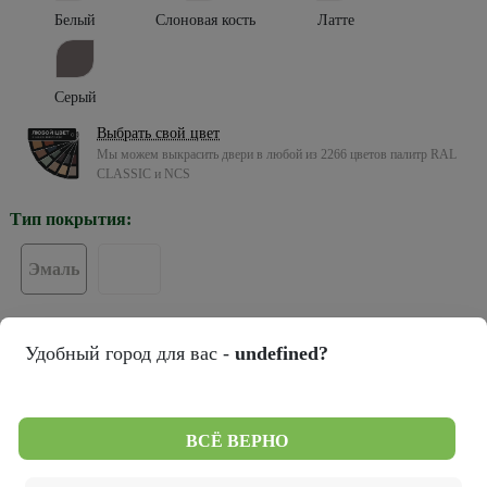
Белый
Слоновая кость
Латте
Серый
Выбрать свой цвет
Мы можем выкрасить двери в любой из 2266 цветов палитр RAL
CLASSIC и NCS
Тип покрытия:
Эмаль
Тип остекления:
Удобный город для вас -
undefined?
ПГ
ВСЁ ВЕРНО
Цвет кромки: