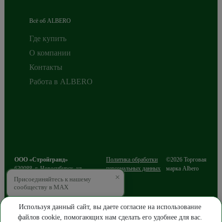
Всё об ALBERO
Где купить
О компании
Контакты
Работа в ALBERO
ООО «Стройгранд»
Политика обработки
©2026 Торговая
630088
,
г. Новосибирск
,
ул.
персональных данных
марка Albero
×
Сибиряков-Гвардейцев, д.49/3, этаж
Присоединяйтесь к нашему
2
сообществу в MAX
ИНН 5403216812
ОГРН 1085403016643
Используя данный сайт, вы даете согласие на использование
файлов cookie, помогающих нам сделать его удобнее для вас.