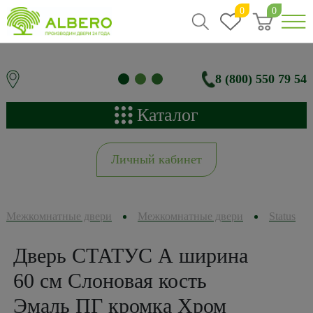
0
0
8 (800) 550 79 54
Каталог
Личный кабинет
Межкомнатные двери
Межкомнатные двери
Status
Дверь СТАТУС А ширина
60 см Слоновая кость
Эмаль ПГ кромка Хром