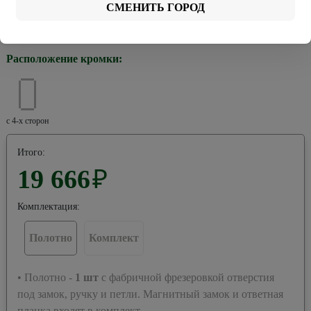
СМЕНИТЬ ГОРОД
Хром
Черная
Расположение кромки:
с 4-х сторон
Итого:
19 666
₽
Комплектация:
Полотно
Комплект
• Полотно -
1
шт
с фабричной фрезеровкой отверстия
под замок, ручку и петли. Магнитный замок и ответная
планка входят в комплект.