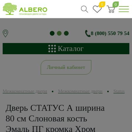
0
0
8 (800) 550 79 54
Каталог
Личный кабинет
Межкомнатные двери
Межкомнатные двери
Status
Дверь СТАТУС А ширина
80 см Слоновая кость
Эмаль ПГ кромка Хром