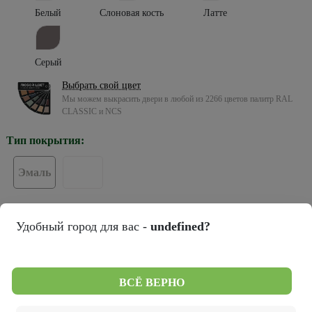
Белый
Слоновая кость
Латте
Серый
Выбрать свой цвет
Мы можем выкрасить двери в любой из 2266 цветов палитр RAL
CLASSIC и NCS
Тип покрытия:
Эмаль
Тип остекления:
Удобный город для вас -
undefined?
ПГ
ВСЁ ВЕРНО
Цвет кромки: