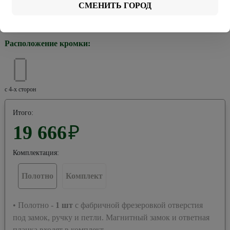
СМЕНИТЬ ГОРОД
Хром
Черная
Расположение кромки:
с 4-х сторон
Итого:
19 666
₽
Комплектация:
Полотно
Комплект
• Полотно -
1
шт
с фабричной фрезеровкой отверстия
под замок, ручку и петли. Магнитный замок и ответная
планка входят в комплект.