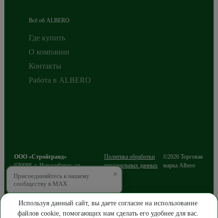
Всё об ALBERO
Где купить
О компании
Контакты
Работа в ALBERO
ООО «Стройгранд»
Политика обработки
©2026 Торговая
630088
,
г. Новосибирск
,
ул.
персональных данных
марка Albero
×
Сибиряков-Гвардейцев, д.49/3, этаж
Присоединяйтесь к нашему
2
сообществу в MAX
ИНН 5403216812
ОГРН 1085403016643
Используя данный сайт, вы даете согласие на использование
файлов cookie, помогающих нам сделать его удобнее для вас.