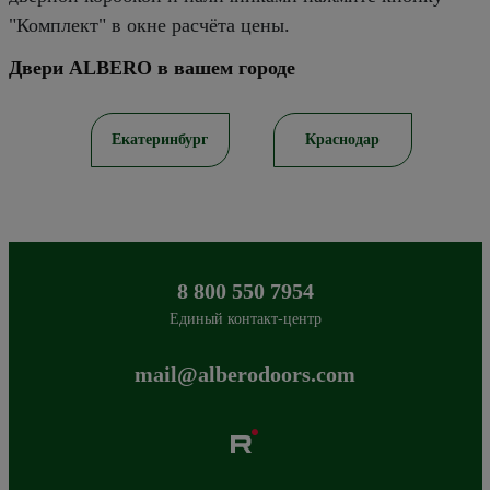
"Комплект" в окне расчёта цены.
Двери ALBERO в вашем городе
в
Екатеринбург
Краснодар
8 800 550 7954
Единый контакт-центр
mail@alberodoors.com
Albero
Сибиряков-Гвардейцев 49/3
630088
Новосибирск
,