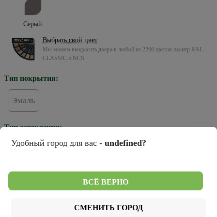
Серый
Выбрать свой цвет
Мы можем выкрасить двери в любой из 2266 цветов палитр RAL
CLASSIC и NCS
Тип покрытия:
Эмаль
Тип остекления:
Удобный город для вас -
undefined?
Зеркало грей
Стекло белое
Стекло черное
ВСЁ ВЕРНО
Цвет кромки:
СМЕНИТЬ ГОРОД