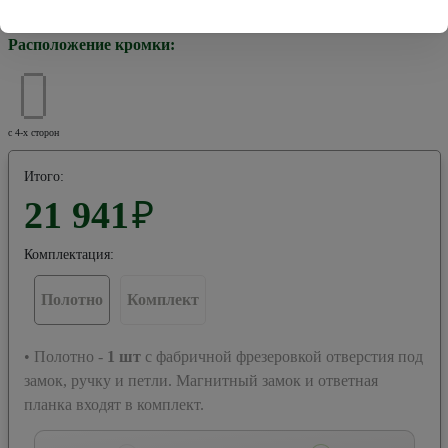
Хром
Черная
Расположение кромки:
с 4-х сторон
Итого:
21 941
₽
Комплектация:
Полотно
Комплект
• Полотно -
1
шт
с фабричной фрезеровкой отверстия под
замок, ручку и петли. Магнитный замок и ответная
планка входят в комплект.