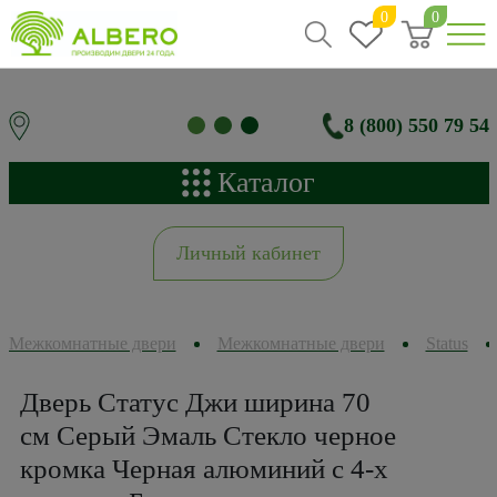
0
0
8 (800) 550 79 54
Каталог
Личный кабинет
Межкомнатные двери
Межкомнатные двери
Status
Дверь Статус Джи ширина 70
см Серый Эмаль Стекло черное
кромка Черная алюминий с 4-х