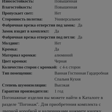
Износостойкость:
Повышенная
Влагостойкость:
Повышенная
Пропускает свет:
Нет
Сторонность полотна:
Универсальное
Фабричная врезка отверстия под замок:
Да
Замок входит в комплект:
Да
Фабричная врезка отверстия под петли:
Да
Молдинг:
Нет
Кромка:
Да
Материал кромки:
алюминий
Цвет кромки:
Черная
Количество сторон с кромкой:
с 4-х сторон
Тип помещения:
Ванная Гостинная Гардеробная
Спальня Кухня
Степень шумоизоляции:
Высокая
Гарантия производителя:
1 год
Погонажные изделия вы можете найти в Каталоге в
разделе "Погонаж". Для приобретения комплекта с
дверной коробкой и наличниками нажмите кнопку