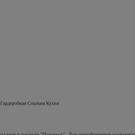
 Гардеробная Спальня Кухня
талоге в разделе "Погонаж". Для приобретения комплект