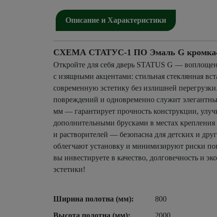
Описание и Характеристики
СХЕМА СТАТУС-1 ПО Эмаль G кромка4 ч
Откройте для себя дверь STATUS G — воплощен
с изящными акцентами: стильная стеклянная вст
современную эстетику без излишней перегрузки
повреждений и одновременно служит элегантным
мм — гарантирует прочность конструкции, улучш
дополнительными брусками в местах крепления п
и растворителей — безопасна для детских и дру
облегчают установку и минимизируют риски пов
вы инвестируете в качество, долговечность и э
эстетики!
Ширина полотна (мм):
800
Высота полотна (мм):
2000