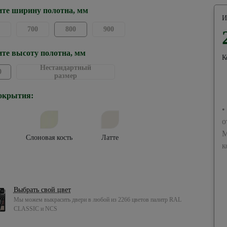
те ширину полотна, мм
И
700
800
900
те высоту полотна, мм
К
Нестандартный
0
размер
окрытия:
•
о
М
Слоновая кость
Латте
к
Выбрать свой цвет
Мы можем выкрасить двери в любой из 2266 цветов палитр RAL
CLASSIC и NCS