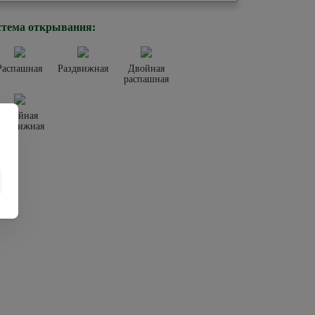
тема открывания:
Распашная
Раздвижная
Двойная
распашная
Двойная
аздвижная