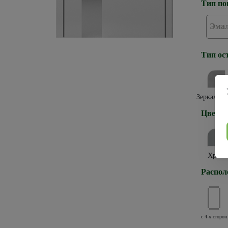
Тип по
Эма
Тип ос
Зеркало г
Цвет к
Хром
Распол
с 4-х сторон