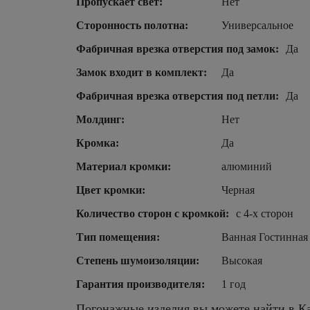
Пропускает свет:
Нет
Сторонность полотна:
Универсальное
Фабричная врезка отверстия под замок:
Да
Замок входит в комплект:
Да
Фабричная врезка отверстия под петли:
Да
Молдинг:
Нет
Кромка:
Да
Материал кромки:
алюминий
Цвет кромки:
Черная
Количество сторон с кромкой:
с 4-х сторон
Тип помещения:
Ванная Гостинная
Степень шумоизоляции:
Высокая
Гарантия производителя:
1 год
Погонажные изделия вы можете найти в Ка