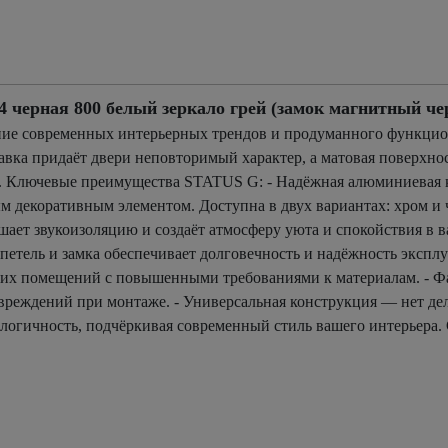
ерная 800 белый зеркало грей (замок магнитный че
ие современных интерьерных трендов и продуманного функцион
авка придаёт двери неповторимый характер, а матовая поверхнос
. Ключевые преимущества STATUS G: - Надёжная алюминиевая к
 декоративным элементом. Доступна в двух вариантах: хром и 
ает звукоизоляцию и создаёт атмосферу уюта и спокойствия в в
етель и замка обеспечивает долговечность и надёжность эксплу
гих помещений с повышенными требованиями к материалам. - Фа
реждений при монтаже. - Универсальная конструкция — нет де
кологичность, подчёркивая современный стиль вашего интерьера.