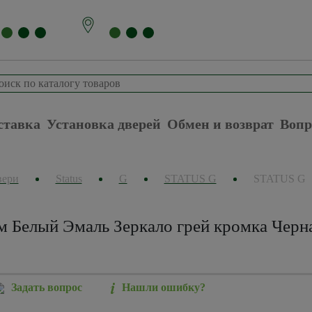
ставка
Установка дверей
Обмен и возврат
Вопр
вери
Status
G
STATUS G
STATUS G
м Белый Эмаль Зеркало грей кромка Черна
Задать вопрос
Нашли ошибку?