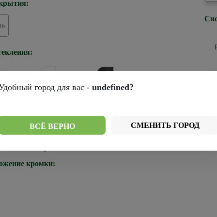
крытия:
Сис
ль
текления:
Удобный город для вас -
undefined?
р
рей
Стекло белое
Стекло черное
ромки:
СМЕНИТЬ ГОРОД
ВСЁ ВЕРНО
Черная
ожение кромки: