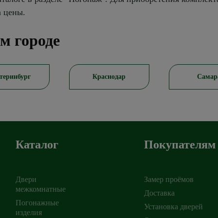
а цены.
м городе
теринбург
Краснодар
Самар
Каталог
Покупателям
Двери
Замер проёмов
межкомнатные
Доставка
Погонажные
Установка дверей
ирск
изделия
,