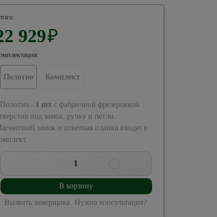
того:
22 929
₽
омплектация:
Полотно
Комплект
 Полотно -
1
шт
с фабричной фрезеровкой
тверстия под замок, ручку и петли.
агнитный замок и ответная планка входят в
омплект.
1
В корзину
Вызвать замерщика
Нужна консультация?