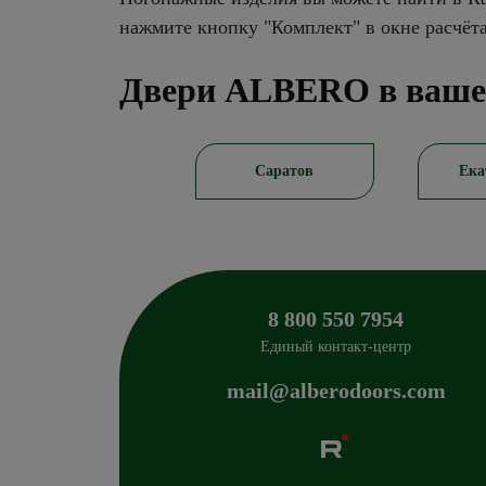
нажмите кнопку "Комплект" в окне расчёт
Двери ALBERO в ваше
Новосибирск
Саратов
Ека
8 800 550 7954
Единый контакт-центр
mail@alberodoors.com
Albero
Сибиряков-Гвардейцев 49/3
630088
Новосиб