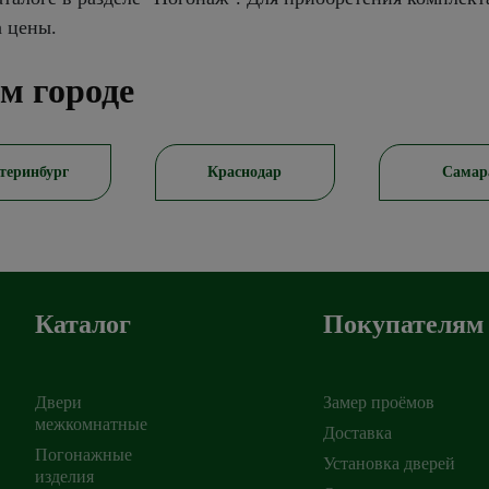
а цены.
м городе
теринбург
Краснодар
Самар
Каталог
Покупателям
Двери
Замер проёмов
межкомнатные
Доставка
Погонажные
Установка дверей
ирск
изделия
,