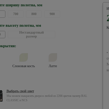
те ширину полотна, мм
И
700
800
900
те высоту полотна, мм
К
Нестандартный
0
размер
окрытия:
•
о
М
Слоновая кость
Латте
к
Выбрать свой цвет
Мы можем выкрасить двери в любой из 2266 цветов палитр RAL
CLASSIC и NCS