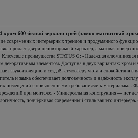
ром 600 белый зеркало грей (замок магнитный хром
ие современных интерьерных трендов и продуманного функцион
авка придаёт двери неповторимый характер, а матовая поверхнос
. Ключевые преимущества STATUS G: - Надёжная алюминиевая к
 декоративным элементом. Доступна в двух вариантах: хром и 
ает звукоизоляцию и создаёт атмосферу уюта и спокойствия в в
етель и замка обеспечивает долговечность и надёжность эксплу
гих помещений с повышенными требованиями к материалам. - Фа
реждений при монтаже. - Универсальная конструкция — нет де
кологичность, подчёркивая современный стиль вашего интерьера.