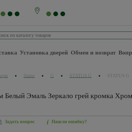
ставка
Установка дверей
Обмен и возврат
Вопр
вери
Status
G
STATUS G
STATUS G
м Белый Эмаль Зеркало грей кромка Хром
Задать вопрос
Нашли ошибку?