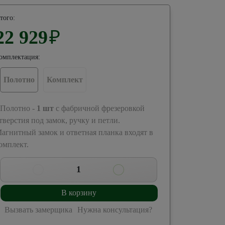
того:
22 929
₽
омплектация:
Полотно
Комплект
 Полотно -
1
шт
с фабричной фрезеровкой
тверстия под замок, ручку и петли.
агнитный замок и ответная планка входят в
омплект.
1
В корзину
Вызвать замерщика
Нужна консультация?