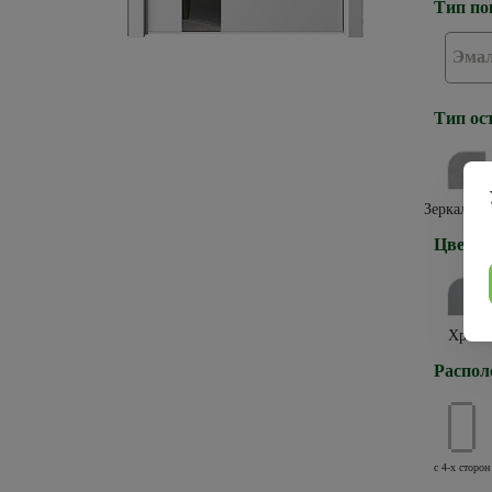
Тип по
Эма
Тип ос
Зеркало г
Цвет к
Хром
Распол
с 4-х сторон