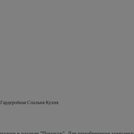
 Гардеробная Спальня Кухня
талоге в разделе "Погонаж". Для приобретения комплект