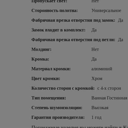
Пропускает свет:
Нет
Сторонность полотна:
Универсальное
Фабричная врезка отверстия под замок:
Да
Замок входит в комплект:
Да
Фабричная врезка отверстия под петли:
Да
Молдинг:
Нет
Кромка:
Да
Материал кромки:
алюминий
Цвет кромки:
Хром
Количество сторон с кромкой:
с 4-х сторон
Тип помещения:
Ванная Гостинная
Степень шумоизоляции:
Высокая
Гарантия производителя:
1 год
Погонажные изделия вы можете найти в Ка