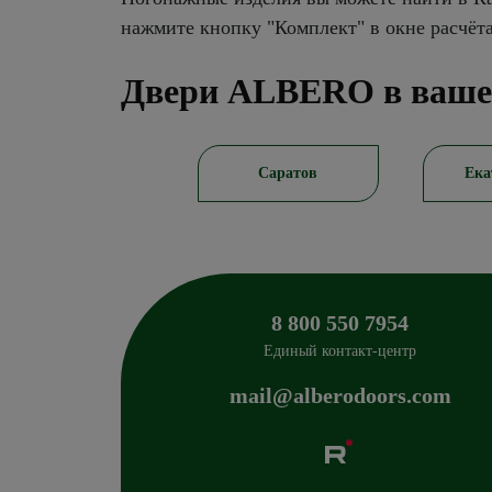
нажмите кнопку "Комплект" в окне расчёт
Двери ALBERO в ваше
Новосибирск
Саратов
Ека
8 800 550 7954
Единый контакт-центр
mail@alberodoors.com
Albero
Сибиряков-Гвардейцев 49/3
630088
Новосиб