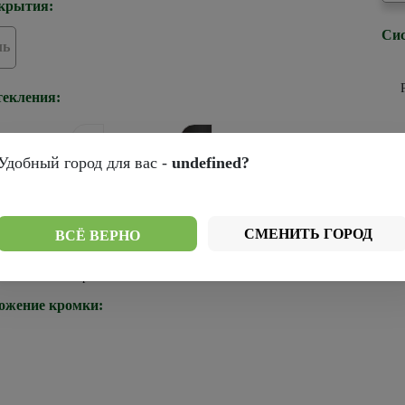
крытия:
Сис
ль
текления:
Удобный город для вас -
undefined?
р
рей
Стекло белое
Стекло черное
ромки:
СМЕНИТЬ ГОРОД
ВСЁ ВЕРНО
Черная
ожение кромки: