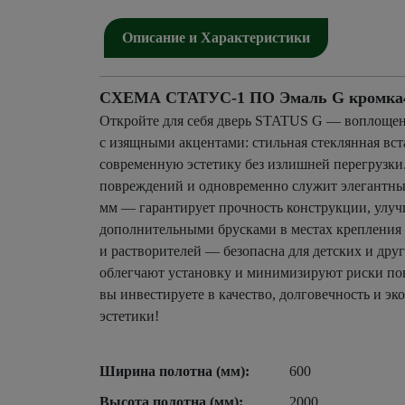
Описание и Характеристики
СХЕМА СТАТУС-1 ПО Эмаль G кромка4 х
Откройте для себя дверь STATUS G — воплощен
с изящными акцентами: стильная стеклянная вст
современную эстетику без излишней перегрузки
повреждений и одновременно служит элегантным
мм — гарантирует прочность конструкции, улучш
дополнительными брусками в местах крепления п
и растворителей — безопасна для детских и дру
облегчают установку и минимизируют риски пов
вы инвестируете в качество, долговечность и э
эстетики!
Ширина полотна (мм):
600
Высота полотна (мм):
2000