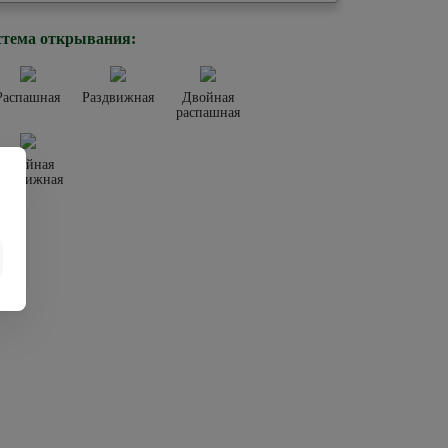
тема открывания:
Распашная
Раздвижная
Двойная
распашная
Двойная
аздвижная