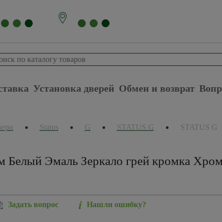
ставка
Установка дверей
Обмен и возврат
Вопр
вери
Status
G
STATUS G
STATUS G
м Белый Эмаль Зеркало грей кромка Хром
Задать вопрос
Нашли ошибку?