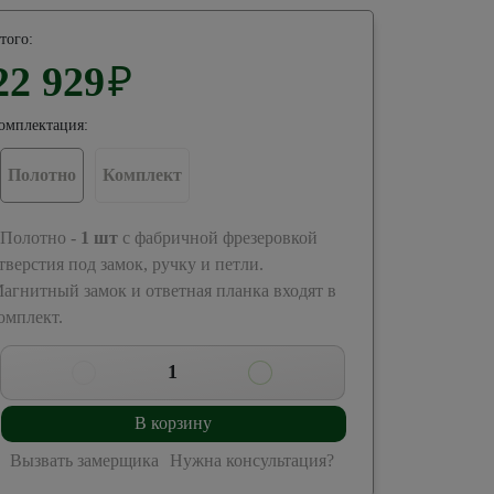
того:
22 929
₽
омплектация:
Полотно
Комплект
 Полотно -
1
шт
с фабричной фрезеровкой
тверстия под замок, ручку и петли.
агнитный замок и ответная планка входят в
омплект.
1
В корзину
Вызвать замерщика
Нужна консультация?