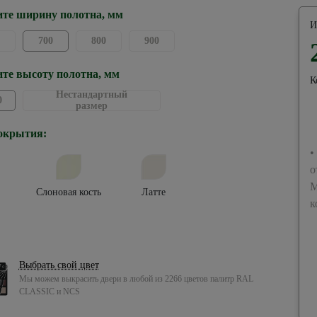
те ширину полотна, мм
И
700
800
900
те высоту полотна, мм
К
Нестандартный
0
размер
окрытия:
•
о
М
Слоновая кость
Латте
к
Выбрать свой цвет
Мы можем выкрасить двери в любой из 2266 цветов палитр RAL
CLASSIC и NCS