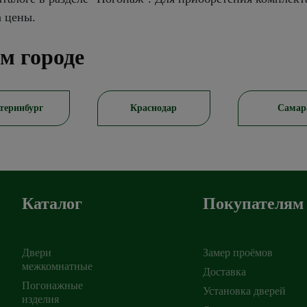
а цены.
м городе
теринбург
Краснодар
Самар
Каталог
Покупателям
Двери
Замер проёмов
межкомнатные
Доставка
Погонажные
Установка дверей
ирск
изделия
,