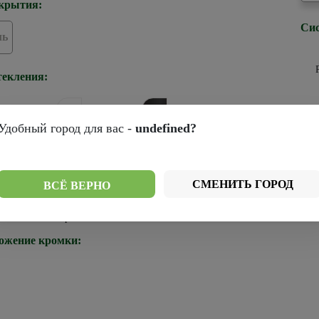
крытия:
Сис
ль
текления:
Удобный город для вас -
undefined?
р
рей
Стекло белое
Стекло черное
ромки:
СМЕНИТЬ ГОРОД
ВСЁ ВЕРНО
Черная
ожение кромки: