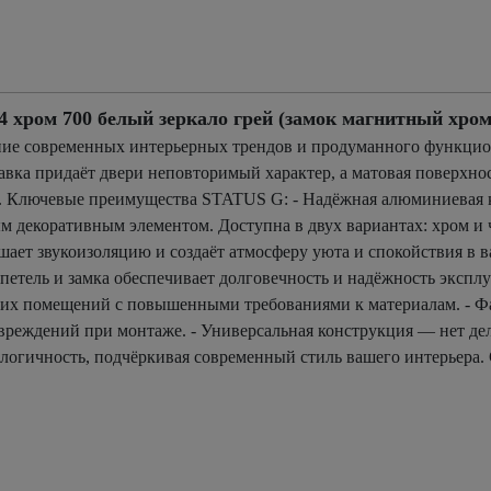
ром 700 белый зеркало грей (замок магнитный хром
ие современных интерьерных трендов и продуманного функцион
авка придаёт двери неповторимый характер, а матовая поверхнос
. Ключевые преимущества STATUS G: - Надёжная алюминиевая к
 декоративным элементом. Доступна в двух вариантах: хром и 
ает звукоизоляцию и создаёт атмосферу уюта и спокойствия в в
етель и замка обеспечивает долговечность и надёжность эксплу
гих помещений с повышенными требованиями к материалам. - Фа
реждений при монтаже. - Универсальная конструкция — нет де
кологичность, подчёркивая современный стиль вашего интерьера.