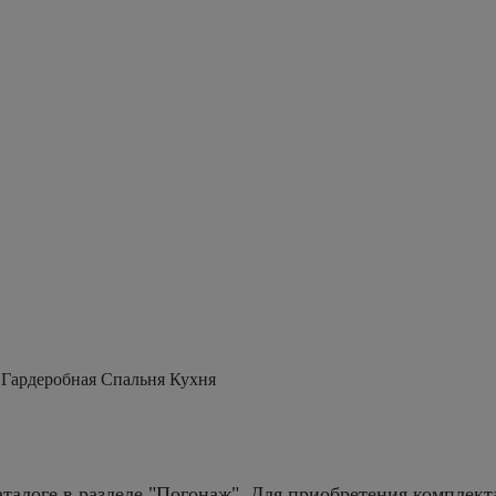
 Гардеробная Спальня Кухня
талоге в разделе "Погонаж". Для приобретения комплект