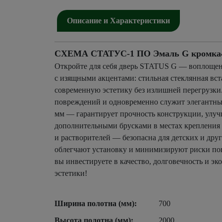
Описание и Характеристики
СХЕМА СТАТУС-1 ПО Эмаль G кромка4 х
Откройте для себя дверь STATUS G — воплощен
с изящными акцентами: стильная стеклянная вст
современную эстетику без излишней перегрузки
повреждений и одновременно служит элегантным
мм — гарантирует прочность конструкции, улучш
дополнительными брусками в местах крепления п
и растворителей — безопасна для детских и дру
облегчают установку и минимизируют риски пов
вы инвестируете в качество, долговечность и э
эстетики!
Ширина полотна (мм):
700
Высота полотна (мм):
2000