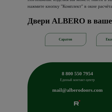
нажмите кнопку "Комплект" в окне расчёт
Двери ALBERO в ваше
Новосибирск
Саратов
Ека
8 800 550 7954
Единый контакт-центр
mail@alberodoors.com
Albero
Сибиряков-Гвардейцев 49/3
630088
Новосиб