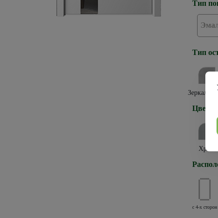
Тип по
Эма
Тип ос
Зеркало г
Цвет к
Хром
Распол
с 4-х сторон