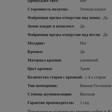
Пропускает свет:
Нет
Сторонность полотна:
Универсальное
Фабричная врезка отверстия под замок:
Да
Замок входит в комплект:
Да
Фабричная врезка отверстия под петли:
Да
Молдинг:
Нет
Кромка:
Да
Материал кромки:
алюминий
Цвет кромки:
Хром
Количество сторон с кромкой:
с 4-х сторон
Тип помещения:
Ванная Гостинная
Степень шумоизоляции:
Высокая
Гарантия производителя:
1 год
Погонажные изделия вы можете найти в Ка