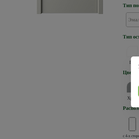
Тип по
Эма
Тип ос
ПГ
Цвет к
Хром
Распол
с 4-х стор