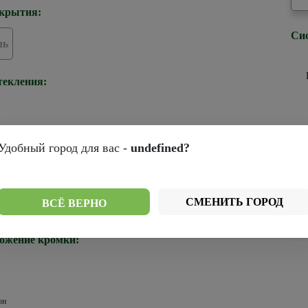
крытия:
Си
ль
текления:
Удобный город для вас -
undefined?
ромки:
СМЕНИТЬ ГОРОД
ВСЁ ВЕРНО
Черная
ожение кромки:
он