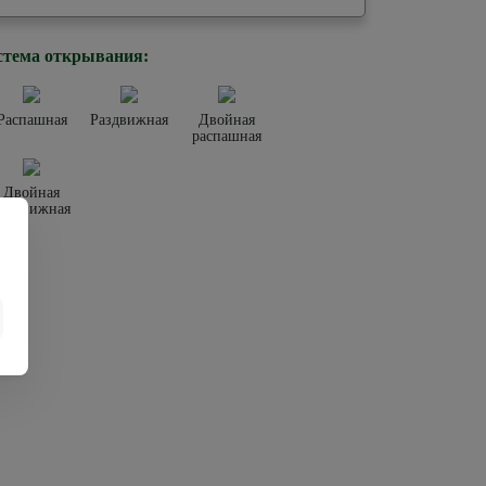
стема открывания:
Распашная
Раздвижная
Двойная
распашная
Двойная
раздвижная