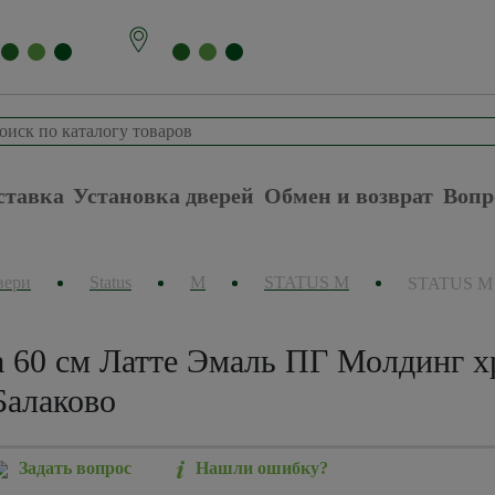
ставка
Установка дверей
Обмен и возврат
Вопр
вери
Status
М
STATUS M
STATUS M
60 см Латте Эмаль ПГ Молдинг х
Балаково
Задать вопрос
Нашли ошибку?