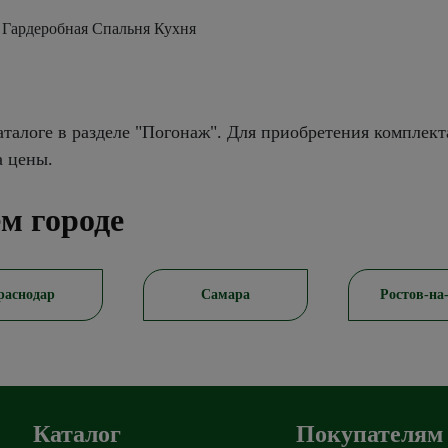
 Гардеробная Спальня Кухня
талоге в разделе "Погонаж". Для приобретения комплект
а цены.
м городе
раснодар
Самара
Ростов-на
Каталог
Покупателям