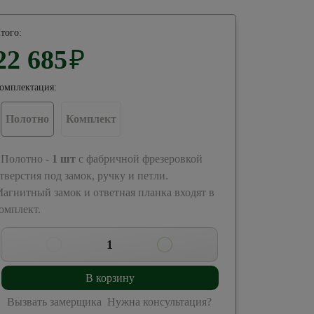
того:
22 685
₽
омплектация:
Полотно
Комплект
 Полотно -
1
шт
с фабричной фрезеровкой
тверстия под замок, ручку и петли.
агнитный замок и ответная планка входят в
омплект.
1
В корзину
Вызвать замерщика
Нужна консультация?