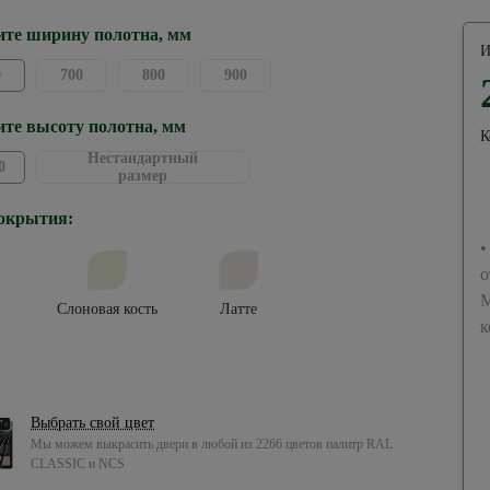
те ширину полотна, мм
И
0
700
800
900
те высоту полотна, мм
К
Нестандартный
0
размер
окрытия:
•
о
М
Слоновая кость
Латте
к
Выбрать свой цвет
Мы можем выкрасить двери в любой из 2266 цветов палитр RAL
CLASSIC и NCS