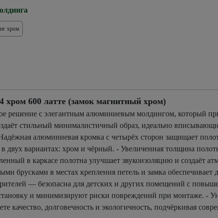
олдинга
нг хром
ром 600 латте (замок магнитный хром)
ное решение с элегантным алюминиевым молдингом, который пр
 создаёт стильный минималистичный образ, идеально вписывающ
Надёжная алюминиевая кромка с четырёх сторон защищает поло
в двух вариантах: хром и чёрный. - Увеличенная толщина поло
енный в каркасе полотна улучшает звукоизоляцию и создаёт атм
ми брусками в местах крепления петель и замка обеспечивает д
орителей — безопасна для детских и других помещений с повыш
 установку и минимизируют риски повреждений при монтаже. - У
е качество, долговечность и экологичность, подчёркивая совр