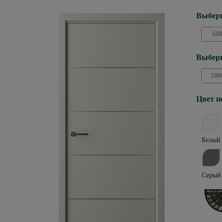
Выбери
60
Выбери
200
Цвет п
Белый
Серый