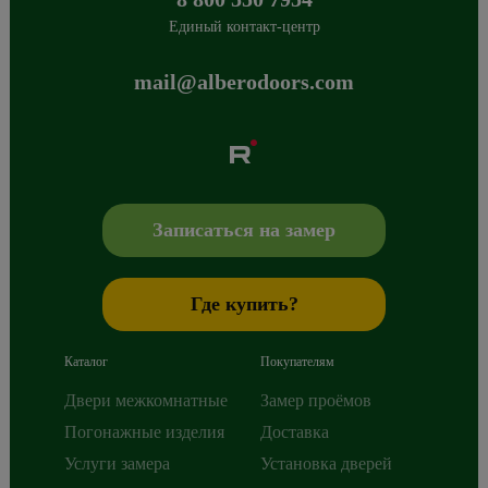
Единый контакт-центр
mail@alberodoors.com
Albero
Сибиряков-Гвардейцев 49/3
630088
Новосибирск
,
+7 800 765 43 42
mail@alberodoors.com
,
Записаться на замер
Где купить?
Каталог
Покупателям
Двери межкомнатные
Замер проёмов
Погонажные изделия
Доставка
Услуги замера
Установка дверей