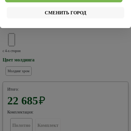
СМЕНИТЬ ГОРОД
Хром
Черная
Расположение кромки:
с 4-х сторон
Цвет молдинга
Молдинг хром
Итого:
22 685
₽
Комплектация:
Полотно
Комплект