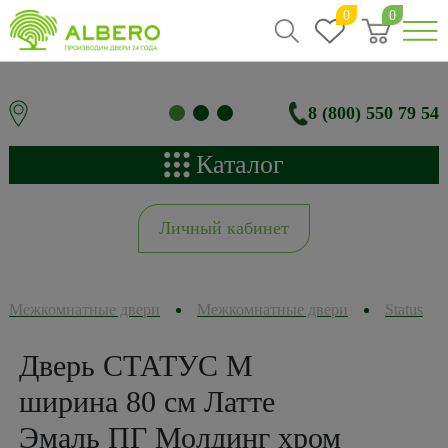
0
0
8 (800) 550 79 54
Каталог
Личный кабинет
Межкомнатные двери
Межкомнатные двери
Status
Дверь СТАТУС M
ширина 80 см Латте
Эмаль ПГ Молдинг хром