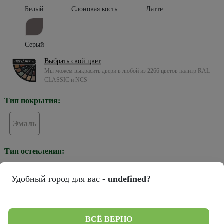
Белый
Слоновая кость
Латте
Серый
Выбрать свой цвет
Мы можем выкрасить двери в любой из 2266 цветов палитр RAL
CLASSIC и NCS
Тип покрытия:
Эмаль
Тип остекления:
Удобный город для вас -
undefined?
ПГ
Цвет кромки:
ВСЁ ВЕРНО