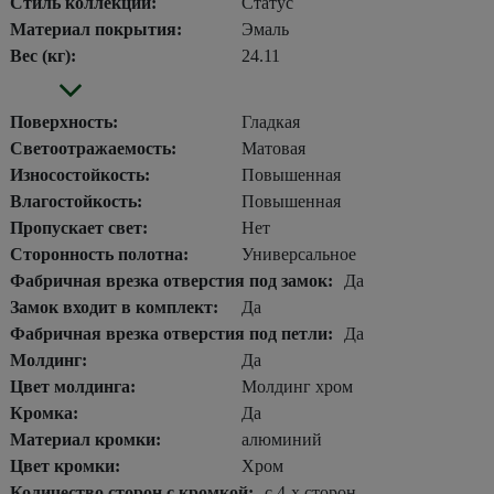
Стиль коллекции:
Статус
Материал покрытия:
Эмаль
Вес (кг):
24.11
Поверхность:
Гладкая
Светоотражаемость:
Матовая
Износостойкость:
Повышенная
Влагостойкость:
Повышенная
Пропускает свет:
Нет
Сторонность полотна:
Универсальное
Фабричная врезка отверстия под замок:
Да
Замок входит в комплект:
Да
Фабричная врезка отверстия под петли:
Да
Молдинг:
Да
Цвет молдинга:
Молдинг хром
Кромка:
Да
Материал кромки:
алюминий
Цвет кромки:
Хром
Количество сторон с кромкой:
с 4-х сторон