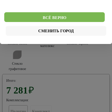
Софт Тач
ВСЁ ВЕРНО
Тип остекления:
СМЕНИТЬ ГОРОД
Стекло
Стекло белое
Стекло черное
мателюкс
Стекло
графитовое
Итого:
7 281
₽
Комплектация:
Полотно
Комплект