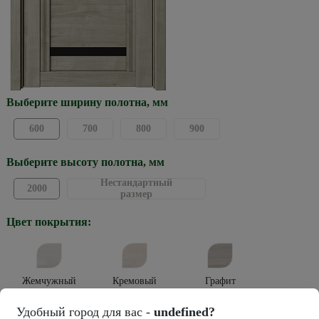
Выберите ширину полотна, мм
600
700
800
900
Выберите высоту полотна, мм
Нестандартный
2000
размер
Цвет покрытия:
Жемчужный
Кремовый
Графит
Тип покрытия:
Удобный город для вас -
undefined?