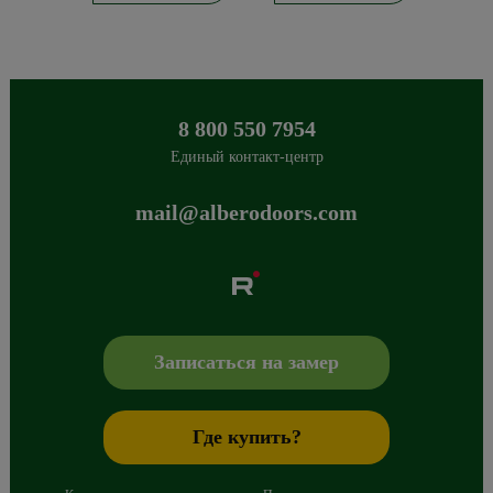
8 800 550 7954
Единый контакт-центр
mail@alberodoors.com
Albero
Сибиряков-Гвардейцев 49/3
630088
Новосибирск
,
+7 800 765 43 42
mail@alberodoors.com
,
Записаться на замер
Где купить?