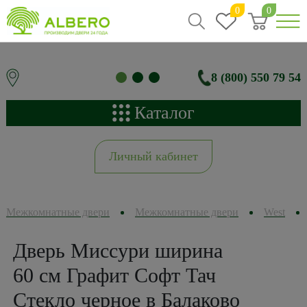
0
0
8 (800) 550 79 54
Каталог
Личный кабинет
Межкомнатные двери
Межкомнатные двери
West
Дверь Миссури ширина
60 см Графит Софт Тач
Стекло черное в Балаково