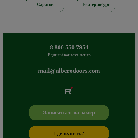
ирск
Саратов
Екатеринбург
8 800 550 7954
Единый контакт-центр
mail@alberodoors.com
Albero
Сибиряков-Гвардейцев 49/3
630088
Новосибирск
,
+7 800 765 43 42
mail@alberodoors.com
,
Записаться на замер
Где купить?