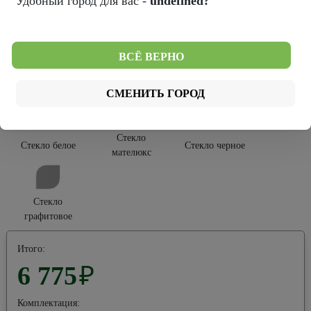
Удобный город для вас -
undefined?
Тип покрытия:
Софт Тач
ВСЁ ВЕРНО
Тип остекления:
СМЕНИТЬ ГОРОД
Стекло
Стекло белое
Стекло черное
мателюкс
Стекло
графитовое
Итого:
6 775
₽
Комплектация: