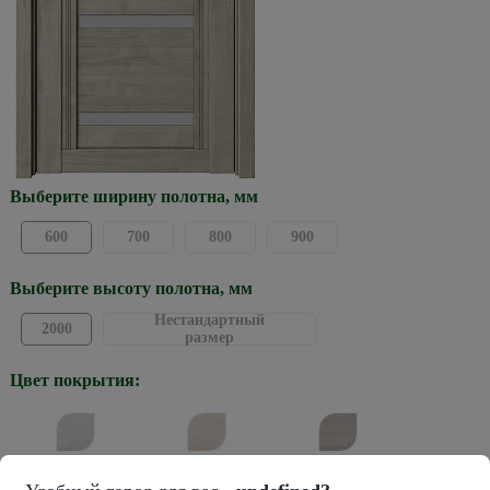
Выберите ширину полотна, мм
600
700
800
900
Выберите высоту полотна, мм
Нестандартный
2000
размер
Цвет покрытия:
Жемчужный
Кремовый
Графит