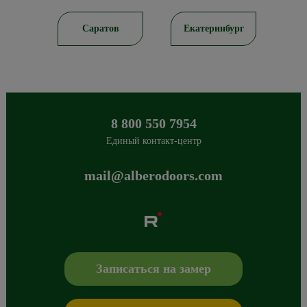
ирск
Саратов
Екатеринбург
8 800 550 7954
Единый контакт-центр
mail@alberodoors.com
Albero
Сибиряков-Гвардейцев 49/3
630088
Новосибирск
,
+7 800 765 43 42
mail@alberodoors.com
,
Записаться на замер