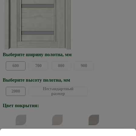
Выберите ширину полотна, мм
600
700
800
900
Выберите высоту полотна, мм
Нестандартный
2000
размер
Цвет покрытия:
Жемчужный
Кремовый
Графит