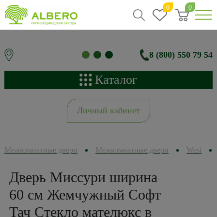
0
0
8 (800) 550 79 54
Каталог
Личный кабинет
Межкомнатные двери
Межкомнатные двери
West
Дверь Миссури ширина
60 см Жемчужный Софт
Тач Стекло мателюкс в