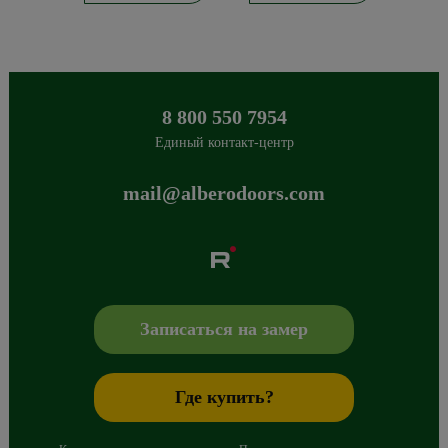
8 800 550 7954
Единый контакт-центр
mail@alberodoors.com
Albero
Сибиряков-Гвардейцев 49/3
630088
Новосибирск
,
+7 800 765 43 42
mail@alberodoors.com
,
Записаться на замер
Где купить?