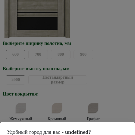
Выберите ширину полотна, мм
600
700
800
900
Выберите высоту полотна, мм
Нестандартный
2000
размер
Цвет покрытия:
Жемчужный
Кремовый
Графит
Тип покрытия:
Удобный город для вас -
undefined?