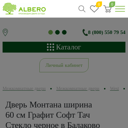
0
0
8 (800) 550 79 54
Каталог
Личный кабинет
Межкомнатные двери
Межкомнатные двери
West
Дверь Монтана ширина
60 см Графит Софт Тач
Стекло черное в Балаково