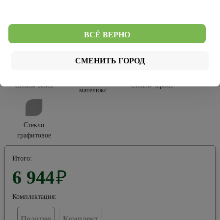
Софт Тач
ВСЁ ВЕРНО
Тип остекления:
СМЕНИТЬ ГОРОД
Стекло
Стекло белое
Стекло черное
мателюкс
Стекло
графитовое
Итого:
6 944
₽
Комплектация:
Полотно
Комплект