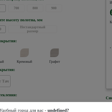
И
0
700
800
900
те высоту полотна, мм
К
Нестандартный
0
размер
окрытия:
•
ый
Кремовый
Графит
крытия:
 Тач
текления:
Си
Удобный город для вас -
undefined?