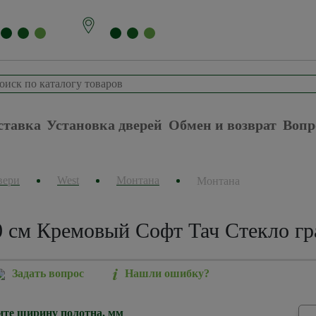
ставка
Установка дверей
Обмен и возврат
Вопр
вери
West
Монтана
Монтана
 см Кремовый Софт Тач Стекло гр
Задать вопрос
Нашли ошибку?
те ширину полотна, мм