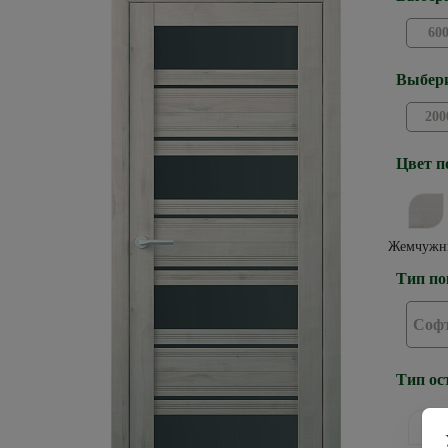
60
Выбери
200
Цвет п
Жемчужн
Тип по
Софт
Тип ос