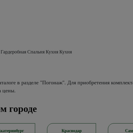
 Гардеробная Спальня Кухня Кухня
талоге в разделе "Погонаж". Для приобретения комплект
а цены.
м городе
теринбург
Краснодар
Самар