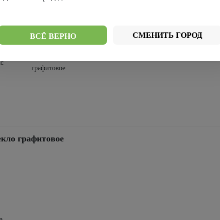
Стекло
лое
Стекло черное
мателюкс
СМЕНИТЬ ГОРОД
ВСЁ ВЕРНО
Стекло
с
графитовое
кло графитовое
е