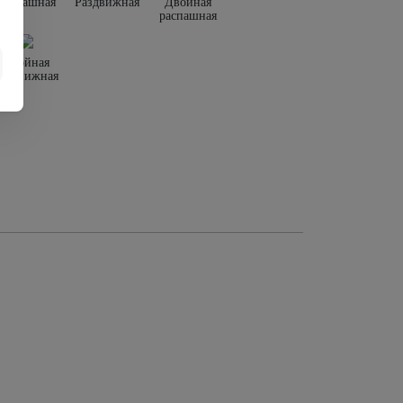
Распашная
Раздвижная
Двойная
распашная
Двойная
раздвижная