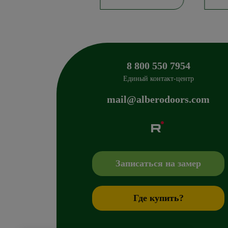
8 800 550 7954
Единый контакт-центр
mail@alberodoors.com
Albero
Сибиряков-Гвардейцев 49/3
630088
Новосиб
+7 800 765 43 42
mail@alberodoors.com
,
Записаться на замер
Где купить?