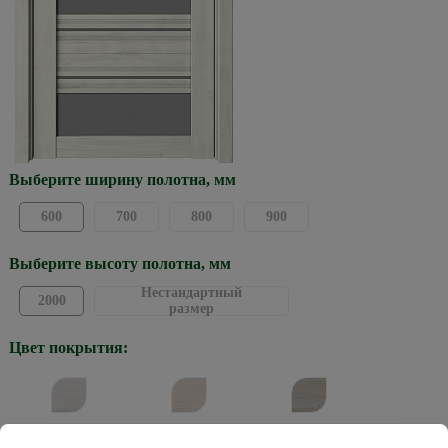
Выберите ширину полотна, мм
600
700
800
900
Выберите высоту полотна, мм
Нестандартный
2000
размер
Цвет покрытия:
Жемчужный
Кремовый
Графит