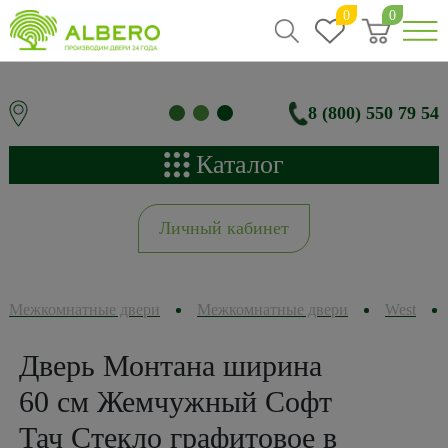
0
0
8 (800) 550 79 54
Каталог
Личный кабинет
Межкомнатные двери
Межкомнатные двери
West
Дверь Монтана ширина
60 см Жемчужный Софт
Тач Стекло графитовое в