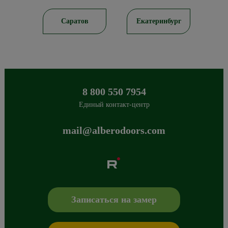
ирск
Саратов
Екатеринбург
8 800 550 7954
Единый контакт-центр
mail@alberodoors.com
Albero
Сибиряков-Гвардейцев 49/3
630088
Новосибирск
,
+7 800 765 43 42
mail@alberodoors.com
,
Записаться на замер