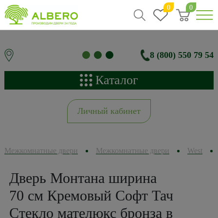
0
0
8 (800) 550 79 54
Каталог
Личный кабинет
Межкомнатные двери
Межкомнатные двери
West
Дверь Монтана ширина
70 см Кремовый Софт Тач
Стекло мателюкс бронза в