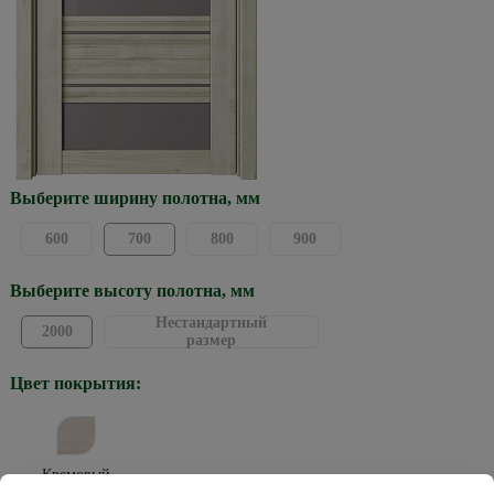
Выберите ширину полотна, мм
600
700
800
900
Выберите высоту полотна, мм
Нестандартный
2000
размер
Цвет покрытия:
Кремовый