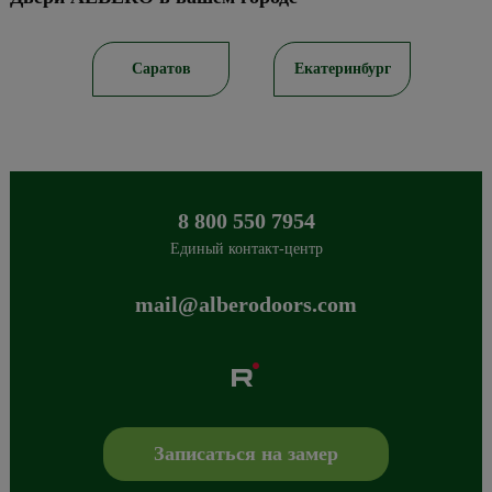
ирск
Саратов
Екатеринбург
8 800 550 7954
Единый контакт-центр
mail@alberodoors.com
Albero
Сибиряков-Гвардейцев 49/3
630088
Новосибирск
,
+7 800 765 43 42
mail@alberodoors.com
,
Записаться на замер