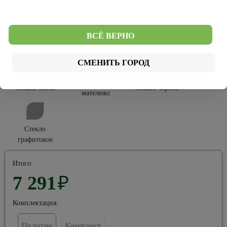
Софт Тач
ВСЁ ВЕРНО
Тип остекления:
СМЕНИТЬ ГОРОД
Стекло
Стекло белое
Стекло черное
мателюкс
Стекло
графитовое
Итого:
7 291
₽
Комплектация:
Полотно
Комплект