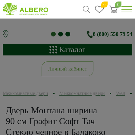
0
0
8 (800) 550 79 54
Каталог
Личный кабинет
Межкомнатные двери
Межкомнатные двери
West
Дверь Монтана ширина
90 см Графит Софт Тач
Стекло черное в Балаково