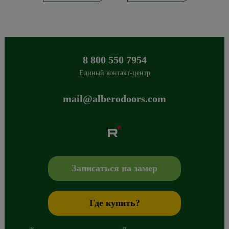
8 800 550 7954
Единый контакт-центр
mail@alberodoors.com
Albero
Сибиряков-Гвардейцев 49/3
630088
Новосибирск
,
+7 800 765 43 42
mail@alberodoors.com
,
Записаться на замер
Где купить?