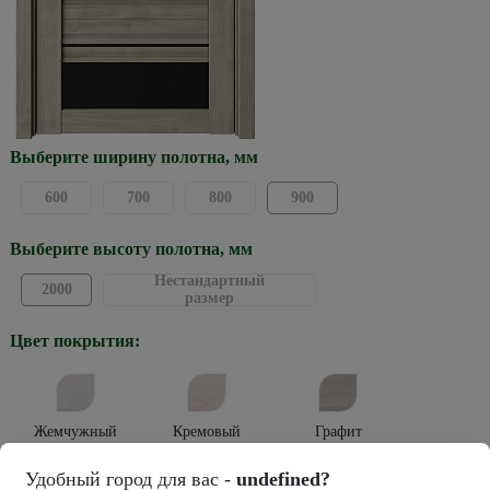
Выберите ширину полотна, мм
600
700
800
900
Выберите высоту полотна, мм
Нестандартный
2000
размер
Цвет покрытия:
Жемчужный
Кремовый
Графит
Тип покрытия:
Удобный город для вас -
undefined?