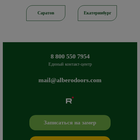
ирск
Саратов
Екатеринбург
8 800 550 7954
Единый контакт-центр
mail@alberodoors.com
Albero
Сибиряков-Гвардейцев 49/3
630088
Новосибирск
,
+7 800 765 43 42
mail@alberodoors.com
,
Записаться на замер