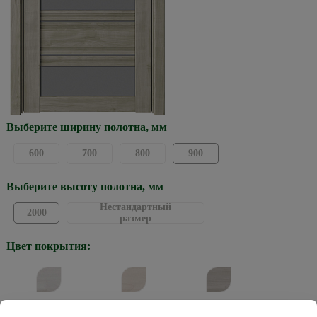
Выберите ширину полотна, мм
600
700
800
900
Выберите высоту полотна, мм
Нестандартный
2000
размер
Цвет покрытия:
Жемчужный
Кремовый
Графит