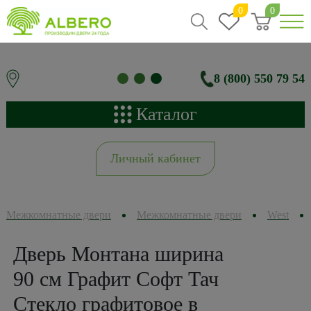
0
0
8 (800) 550 79 54
Каталог
Личный кабинет
Межкомнатные двери
Межкомнатные двери
West
Дверь Монтана ширина
90 см Графит Софт Тач
Стекло графитовое в