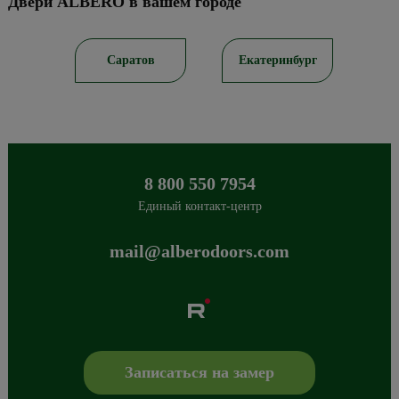
Двери ALBERO в вашем городе
ирск
Саратов
Екатеринбург
8 800 550 7954
Единый контакт-центр
mail@alberodoors.com
Albero
Сибиряков-Гвардейцев 49/3
630088
Новосибирск
,
+7 800 765 43 42
mail@alberodoors.com
,
Записаться на замер