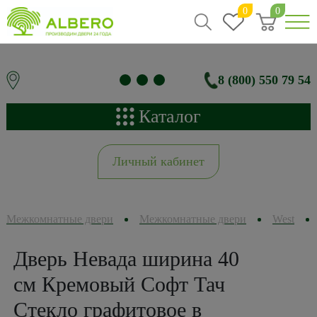
0
0
8 (800) 550 79 54
Каталог
Личный кабинет
Межкомнатные двери
Межкомнатные двери
West
Дверь Невада ширина 40
см Кремовый Софт Тач
Стекло графитовое в