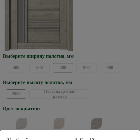
Выберите ширину полотна, мм
400
600
700
800
900
Выберите высоту полотна, мм
Нестандартный
2000
размер
Цвет покрытия:
Жемчужный
Кремовый
Графит