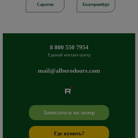
ирск
Саратов
Екатеринбург
8 800 550 7954
Единый контакт-центр
mail@alberodoors.com
Albero
Сибиряков-Гвардейцев 49/3
630088
Новосибирск
,
+7 800 765 43 42
mail@alberodoors.com
,
Записаться на замер
Где купить?