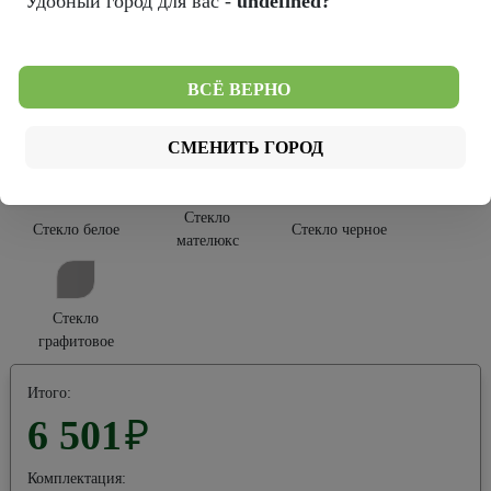
Удобный город для вас -
undefined?
Тип покрытия:
Софт Тач
Эко-шпон
ВСЁ ВЕРНО
Тип остекления:
СМЕНИТЬ ГОРОД
Стекло
Стекло белое
Стекло черное
мателюкс
Стекло
графитовое
Итого:
6 501
₽
Комплектация: