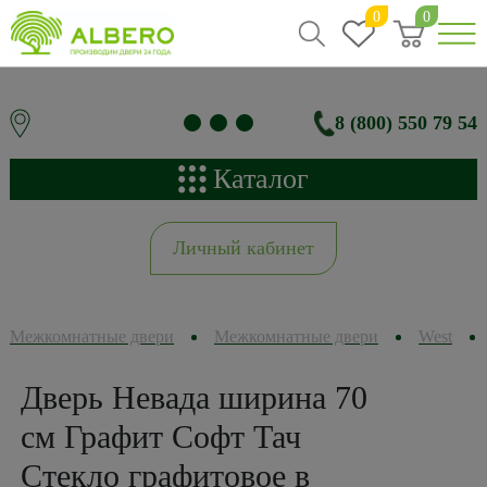
0
0
8 (800) 550 79 54
Каталог
Личный кабинет
Межкомнатные двери
Межкомнатные двери
West
Дверь Невада ширина 70
см Графит Софт Тач
Стекло графитовое в