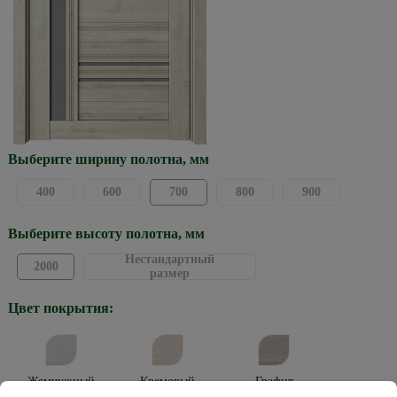
Выберите ширину полотна, мм
400
600
700
800
900
Выберите высоту полотна, мм
Нестандартный
2000
размер
Цвет покрытия:
Жемчужный
Кремовый
Графит