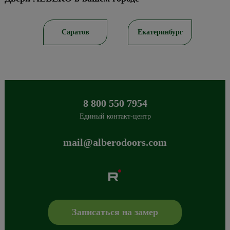
ирск
Саратов
Екатеринбург
8 800 550 7954
Единый контакт-центр
mail@alberodoors.com
Albero
Сибиряков-Гвардейцев 49/3
630088
Новосибирск
,
+7 800 765 43 42
mail@alberodoors.com
,
Записаться на замер