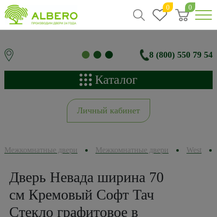
0
0
8 (800) 550 79 54
Каталог
Личный кабинет
Межкомнатные двери
Межкомнатные двери
West
Дверь Невада ширина 70
см Кремовый Софт Тач
Стекло графитовое в