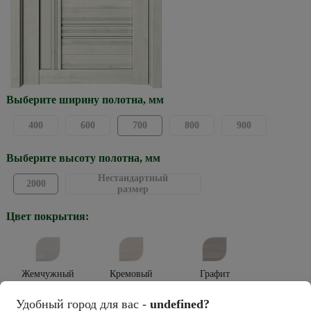
Выберите ширину полотна, мм
400
600
700
800
900
Выберите высоту полотна, мм
Нестандартный
2000
размер
Цвет покрытия:
Жемчужный
Кремовый
Графит
Тип покрытия:
Удобный город для вас -
undefined?