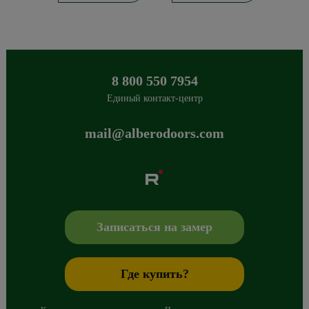
8 800 550 7954
Единый контакт-центр
mail@alberodoors.com
Albero
Сибиряков-Гвардейцев 49/3
630088
Новосибирск
,
+7 800 765 43 42
mail@alberodoors.com
,
Записаться на замер
Где купить?