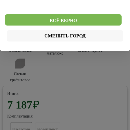
Софт Тач
Эко-шпон
ВСЁ ВЕРНО
Тип остекления:
СМЕНИТЬ ГОРОД
Стекло
Стекло белое
Стекло черное
мателюкс
Стекло
графитовое
Итого:
7 187
₽
Комплектация:
Полотно
Комплект