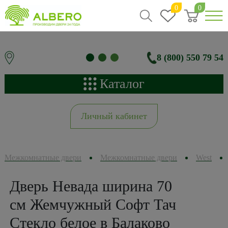
0
0
8 (800) 550 79 54
Каталог
Личный кабинет
Межкомнатные двери
Межкомнатные двери
West
Дверь Невада ширина 70
см Жемчужный Софт Тач
Стекло белое в Балаково