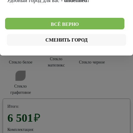
Удобный город для вас -
undefined?
Тип покрытия:
Софт Тач
Эко-шпон
ВСЁ ВЕРНО
Тип остекления:
СМЕНИТЬ ГОРОД
Стекло
Стекло белое
Стекло черное
мателюкс
Стекло
графитовое
Итого:
6 501
₽
Комплектация: