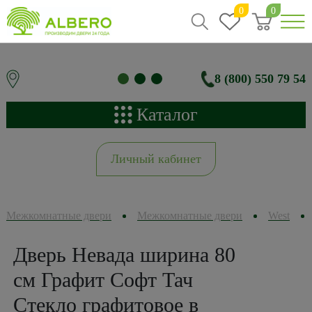
0
0
8 (800) 550 79 54
Каталог
Личный кабинет
Межкомнатные двери
Межкомнатные двери
West
Дверь Невада ширина 80
см Графит Софт Тач
Стекло графитовое в