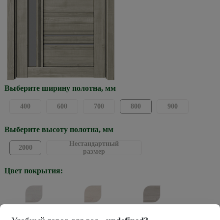
Выберите ширину полотна, мм
400
600
700
800
900
Выберите высоту полотна, мм
Нестандартный
2000
размер
Цвет покрытия:
Жемчужный
Кремовый
Графит