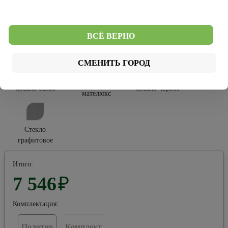
Софт Тач
Эко-шпон
ВСЁ ВЕРНО
Тип остекления:
СМЕНИТЬ ГОРОД
Стекло
Стекло белое
Стекло черное
мателюкс
Стекло
графитовое
Итого:
7 546
₽
Комплектация:
Полотно
Комплект