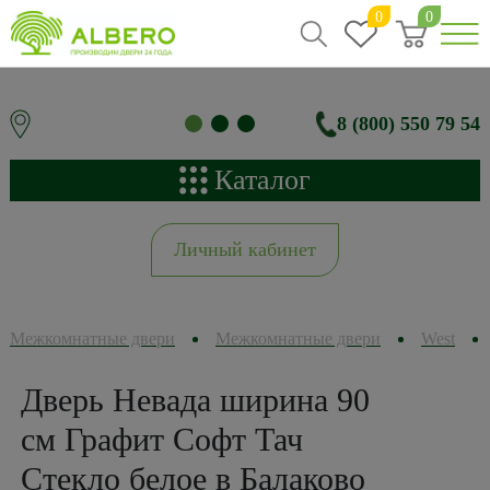
0
0
8 (800) 550 79 54
Каталог
Личный кабинет
Межкомнатные двери
Межкомнатные двери
West
Дверь Невада ширина 90
см Графит Софт Тач
Стекло белое в Балаково