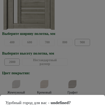
Выберите ширину полотна, мм
400
600
700
800
900
Выберите высоту полотна, мм
Нестандартный
2000
размер
Цвет покрытия:
Жемчужный
Кремовый
Графит
Тип покрытия:
Удобный город для вас -
undefined?