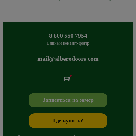
8 800 550 7954
Единый контакт-центр
mail@alberodoors.com
Albero
Сибиряков-Гвардейцев 49/3
630088
Новосибирск
,
+7 800 765 43 42
mail@alberodoors.com
,
Записаться на замер
Где купить?