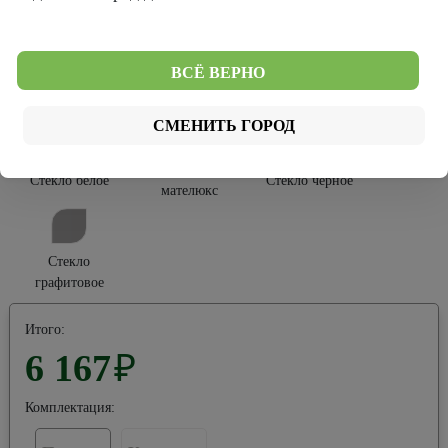
Софт Тач
Эко-шпон
ВСЁ ВЕРНО
Тип остекления:
СМЕНИТЬ ГОРОД
Стекло
Стекло белое
Стекло черное
мателюкс
Стекло
графитовое
Итого:
6 167
₽
Комплектация: