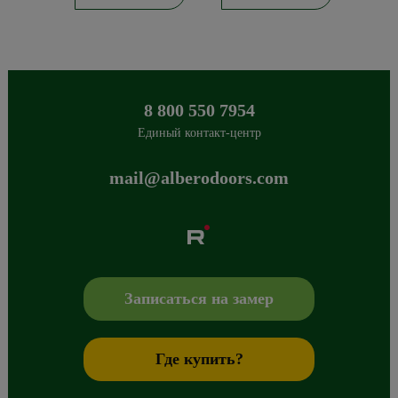
8 800 550 7954
Единый контакт-центр
mail@alberodoors.com
Albero
Сибиряков-Гвардейцев 49/3
630088
Новосибирск
,
+7 800 765 43 42
mail@alberodoors.com
,
Записаться на замер
Где купить?