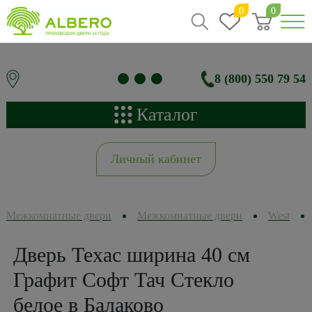
0
0
8 (800) 550 79 54
Каталог
Личный кабинет
Межкомнатные двери
Межкомнатные двери
West
Дверь Техас ширина 40 см
Графит Софт Тач Стекло
белое в Балаково