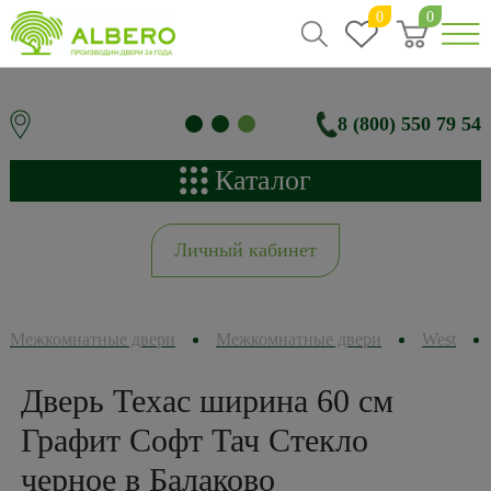
0
0
8 (800) 550 79 54
Каталог
Личный кабинет
Межкомнатные двери
Межкомнатные двери
West
Дверь Техас ширина 60 см
Графит Софт Тач Стекло
черное в Балаково