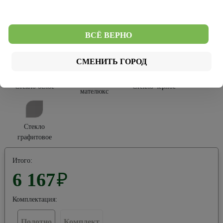
Софт Тач
Эко-шпон
ВСЁ ВЕРНО
Тип остекления:
СМЕНИТЬ ГОРОД
Стекло
Стекло белое
Стекло черное
мателюкс
Стекло
графитовое
Итого:
6 167
₽
Комплектация:
Полотно
Комплект