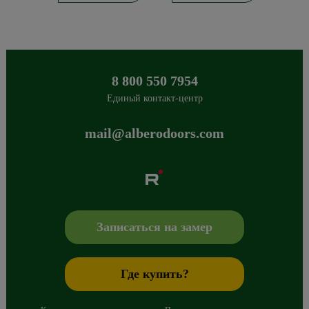
8 800 550 7954
Единый контакт-центр
mail@alberodoors.com
Albero
Сибиряков-Гвардейцев 49/3
630088
Новосибирск
,
+7 800 765 43 42
mail@alberodoors.com
,
Записаться на замер
Где купить?