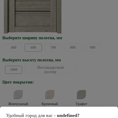
Выберите ширину полотна, мм
400
600
700
800
900
Выберите высоту полотна, мм
Нестандартный
2000
размер
Цвет покрытия:
Жемчужный
Кремовый
Графит
Тип покрытия:
Удобный город для вас -
undefined?