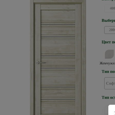
40
Выбери
200
Цвет п
Жемчужн
Тип по
Софт
Тип ос