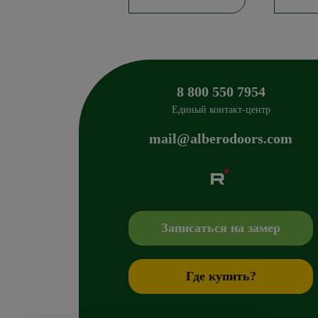
8 800 550 7954
Единый контакт-центр
mail@alberodoors.com
Albero
Сибиряков-Гвардейцев 49/3
630088
Новосиб
+7 800 765 43 42
mail@alberodoors.com
,
Записаться на замер
Где купить?