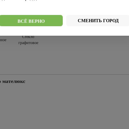
Стекло
Стекло
лое
мателюкс
мателюкс
бронза
СМЕНИТЬ ГОРОД
ВСЁ ВЕРНО
Стекло
рное
графитовое
о мателюкс