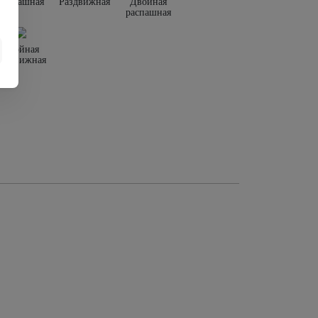
Распашная
Раздвижная
Двойная
распашная
Двойная
раздвижная