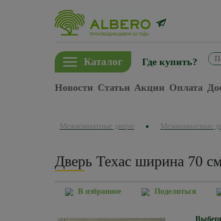
Каталог
Где купить?
Новости
Статьи
Акции
Оплата
До
Межкомнатные двери
Межкомнатные д
Дверь Техас ширина 70 с
В избранное
Поделиться
Выбери