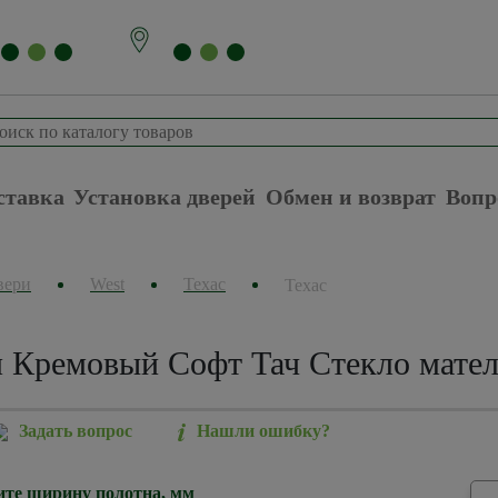
ставка
Установка дверей
Обмен и возврат
Вопр
вери
West
Техас
Техас
м Кремовый Софт Тач Стекло мател
Задать вопрос
Нашли ошибку?
те ширину полотна, мм