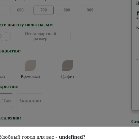
И
0
600
700
800
900
те высоту полотна, мм
К
Нестандартный
0
размер
окрытия:
•
ый
Кремовый
Графит
крытия:
 Тач
Эко-шпон
текления:
Си
Удобный город для вас -
undefined?