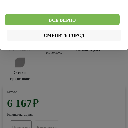
Софт Тач
Эко-шпон
ВСЁ ВЕРНО
Тип остекления:
СМЕНИТЬ ГОРОД
Стекло
Стекло белое
Стекло черное
мателюкс
Стекло
графитовое
Итого:
6 167
₽
Комплектация:
Полотно
Комплект