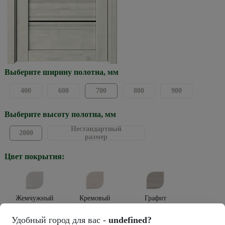
Выберите ширину полотна, мм
400
600
700
800
900
Выберите высоту полотна, мм
Нестандартный
2000
размер
Цвет покрытия:
Жемчужный
Кремовый
Графит
Тип покрытия:
Удобный город для вас -
undefined?