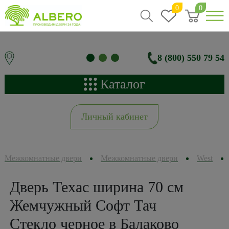
0
0
8 (800) 550 79 54
Каталог
Личный кабинет
Межкомнатные двери
Межкомнатные двери
West
Дверь Техас ширина 70 см
Жемчужный Софт Тач
Стекло черное в Балаково