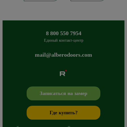
8 800 550 7954
Единый контакт-центр
mail@alberodoors.com
Albero
Сибиряков-Гвардейцев 49/3
630088
Новосибирск
,
+7 800 765 43 42
mail@alberodoors.com
,
Записаться на замер
Где купить?