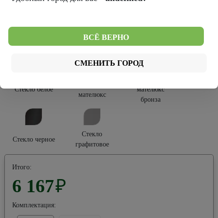
Софт Тач
Эко-шпон
ВСЁ ВЕРНО
Тип остекления:
СМЕНИТЬ ГОРОД
Стекло
Стекло
Стекло белое
мателюкс
мателюкс
бронза
Стекло
Стекло черное
графитовое
Итого:
6 167
₽
Комплектация: