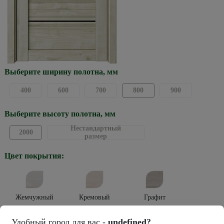
Выберите ширину полотна, мм
400
600
700
800
900
Выберите высоту полотна, мм
Нестандартный
2000
размер
Цвет покрытия:
Жемчужный
Кремовый
Графит
Тип покрытия:
Удобный город для вас -
undefined?