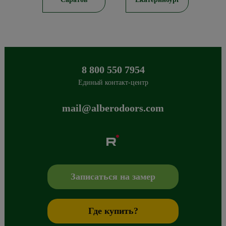
8 800 550 7954
Единый контакт-центр
mail@alberodoors.com
Albero
Сибиряков-Гвардейцев 49/3
630088
Новосибирск
,
+7 800 765 43 42
mail@alberodoors.com
,
Записаться на замер
Где купить?