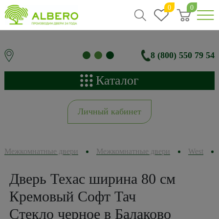
0
0
8 (800) 550 79 54
Каталог
Личный кабинет
Межкомнатные двери
Межкомнатные двери
West
Дверь Техас ширина 80 см
Кремовый Софт Тач
Стекло черное в Балаково