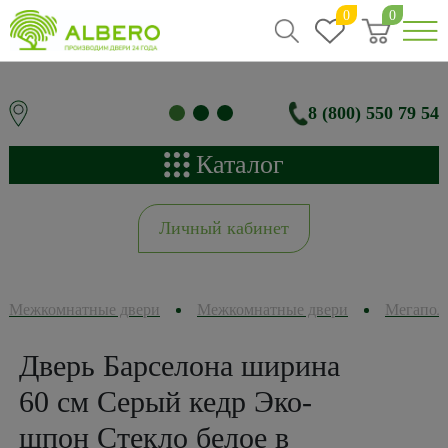
0
0
8 (800) 550 79 54
Каталог
Личный кабинет
Межкомнатные двери
Межкомнатные двери
Мегапол
Дверь Барселона ширина
60 см Серый кедр Эко-
шпон Стекло белое в