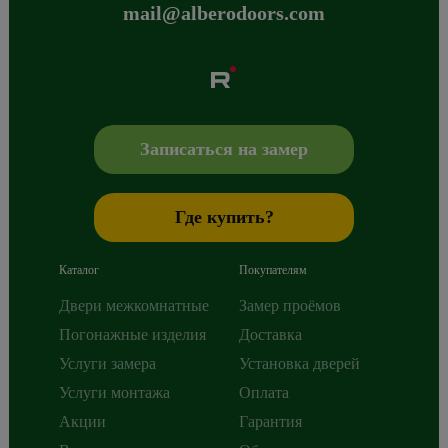
mail@alberodoors.com
Albero
Сибиряков-Гвардейцев 49/3
630088
Новосибирск
,
+7 800 765 43 42
mail@alberodoors.com
,
Записаться на замер
Где купить?
Каталог
Покупателям
Двери межкомнатные
Замер проёмов
Погонажные изделия
Доставка
Услуги замера
Установка дверей
Услуги монтажа
Оплата
Акции
Гарантия