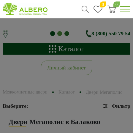
0
0
8 (800) 550 79 54
Каталог
Личный кабинет
Межкомнатные двери
Каталог
Двери Мегаполис
Выберите:
Фильтр
Двери Мегаполис в Балаково