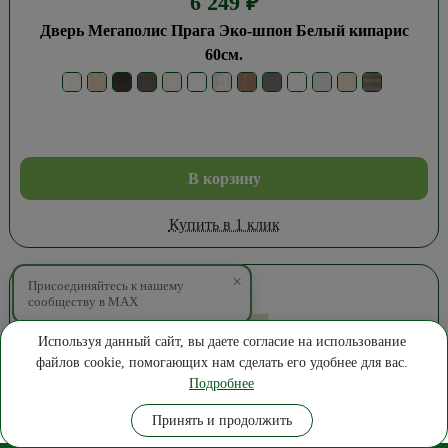
6 249
₽
Дверь Мегаполис Прага Эко-шпон Белый кипарис
60см.
В корзину
Купить в 1 клик
×
Присоединяйтесь к нашему
сообществу в MAX
Используя данный сайт, вы даете согласие на использование
файлов cookie, помогающих нам сделать его удобнее для вас.
Подробнее
Где купить
Замер
Позвонить
Написать
Принять и продолжить