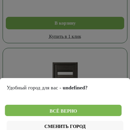
В корзину
Купить в 1 клик
Удобный город для вас -
undefined?
ВСЁ ВЕРНО
9 029
₽
СМЕНИТЬ ГОРОД