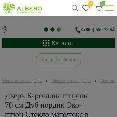
0
0
8 (800) 550 79 54
Каталог
Личный кабинет
Межкомнатные двери
Межкомнатные двери
Мегапол
Дверь Барселона ширина
70 см Дуб нордик Эко-
шпон Стекло мателюкс в