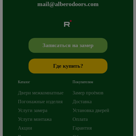
mail@alberodoors.com
Albero
Сибиряков-Гвардейцев 49/3
630088
Новосибирск
,
+7 800 765 43 42
mail@alberodoors.com
,
Записаться на замер
Где купить?
Каталог
Покупателям
Двери межкомнатные
Замер проёмов
Погонажные изделия
Доставка
Услуги замера
Установка дверей
Услуги монтажа
Оплата
Акции
Гарантия