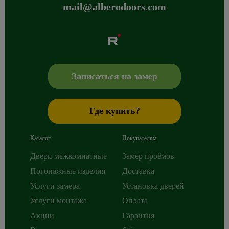
mail@alberodoors.com
Albero
Сибиряков-Гвардейцев 49/3
630088
Новосибирск
,
+7 800 765 43 42
mail@alberodoors.com
,
Записаться на замер
Где купить?
Каталог
Покупателям
Двери межкомнатные
Замер проёмов
Погонажные изделия
Доставка
Услуги замера
Установка дверей
Услуги монтажа
Оплата
Акции
Гарантия