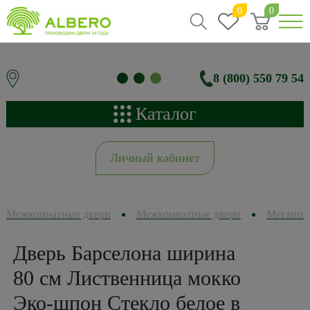
0
0
8 (800) 550 79 54
Каталог
Личный кабинет
Межкомнатные двери
Межкомнатные двери
Мегапол
Дверь Барселона ширина
80 см Лиственница мокко
Эко-шпон Стекло белое в