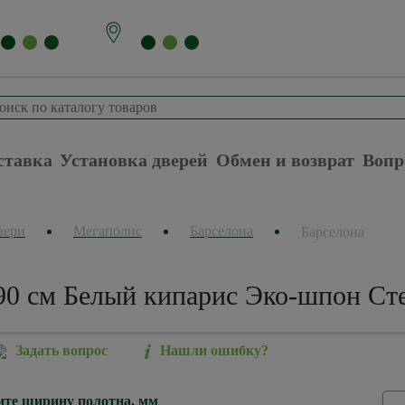
ставка
Установка дверей
Обмен и возврат
Вопр
вери
Мегаполис
Барселона
Барселона
90 см Белый кипарис Эко-шпон Сте
Задать вопрос
Нашли ошибку?
те ширину полотна, мм