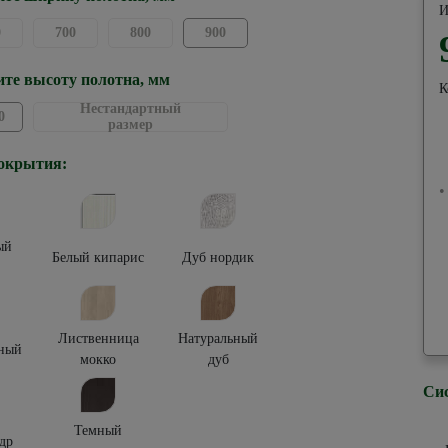
И
0
700
800
900
те высоту полотна, мм
К
Нестандартный
0
размер
окрытия:
•
ый
Белый кипарис
Дуб нордик
Лиственница
Натуральный
ный
мокко
дуб
Си
Темный
др