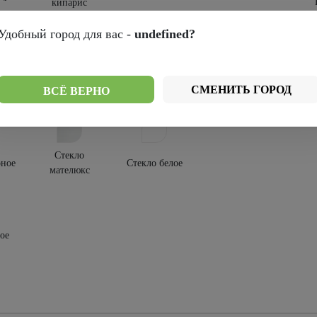
кипарис
крытия:
Удобный город для вас -
undefined?
-шпон
СМЕНИТЬ ГОРОД
ВСЁ ВЕРНО
текления:
Стекло
рное
Стекло белое
мателюкс
ое