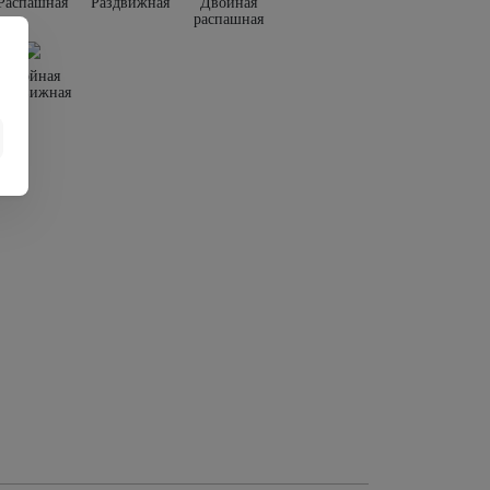
Распашная
Раздвижная
Двойная
распашная
Двойная
раздвижная