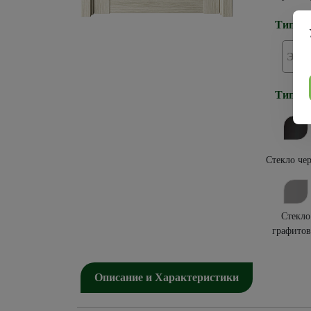
Тип по
Эко
Тип ос
Стекло че
Стекло
графитов
Описание и Характеристики