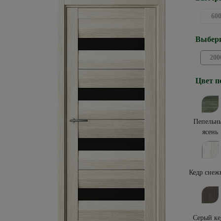
60
Выбери
200
Цвет п
Пепельн
ясень
Кедр снеж
Серый ке