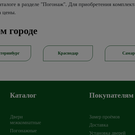
талоге в разделе "Погонаж". Для приобретения комплект
а цены.
м городе
теринбург
Краснодар
Самар
Каталог
Покупателям
Двери
Замер проёмов
межкомнатные
Доставка
Погонажные
Установка дверей