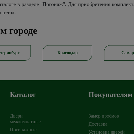
талоге в разделе "Погонаж". Для приобретения комплект
а цены.
м городе
теринбург
Краснодар
Самар
Каталог
Покупателям
Двери
Замер проёмов
межкомнатные
Доставка
Погонажные
Установка дверей