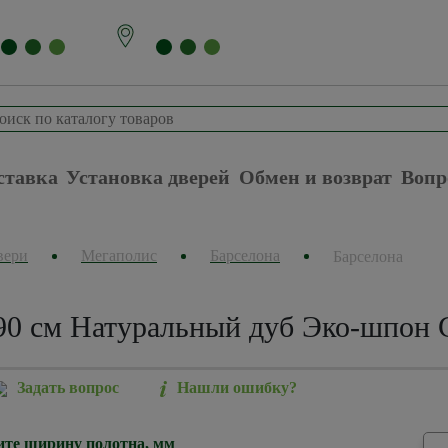
ставка
Установка дверей
Обмен и возврат
Вопр
вери
Мегаполис
Барселона
Барселона
90 см Натуральный дуб Эко-шпон С
Задать вопрос
Нашли ошибку?
те ширину полотна, мм