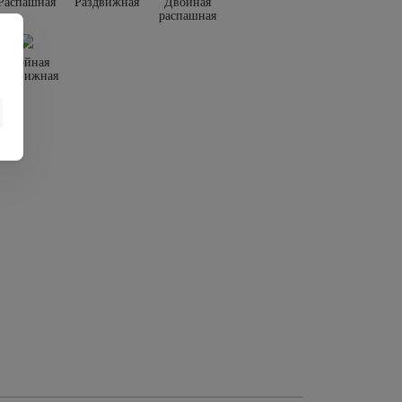
Распашная
Раздвижная
Двойная
распашная
Двойная
раздвижная