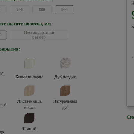
И
0
700
800
900
те высоту полотна, мм
К
Нестандартный
0
размер
окрытия:
•
ый
Белый кипарис
Дуб нордик
Лиственница
Натуральный
ный
мокко
дуб
Си
Темный
др