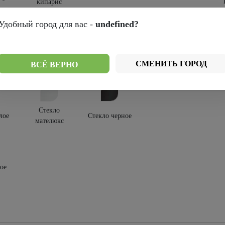
кипарис
крытия:
Удобный город для вас -
undefined?
-шпон
СМЕНИТЬ ГОРОД
ВСЁ ВЕРНО
текления:
Стекло
лое
Стекло черное
мателюкс
ое