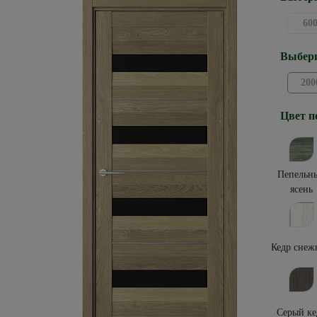
60
Выбери
200
Цвет п
Пепельн
ясень
Кедр снеж
Серый ке