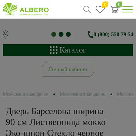
0
0
8 (800) 550 79 54
Каталог
Личный кабинет
Межкомнатные двери
Межкомнатные двери
Мегапол
Дверь Барселона ширина
90 см Лиственница мокко
Эко-шпон Стекло черное