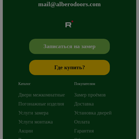
mail@alberodoors.com
Albero
Сибиряков-Гвардейцев 49/3
630088
Новосибирск
,
+7 800 765 43 42
mail@alberodoors.com
,
Записаться на замер
Где купить?
Каталог
Покупателям
Двери межкомнатные
Замер проёмов
Погонажные изделия
Доставка
Услуги замера
Установка дверей
Услуги монтажа
Оплата
Акции
Гарантия