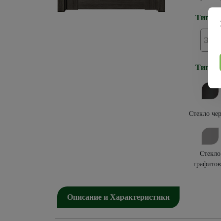
Тип по
Эко
Тип ос
Стекло че
Стекло
графитов
Описание и Характеристики