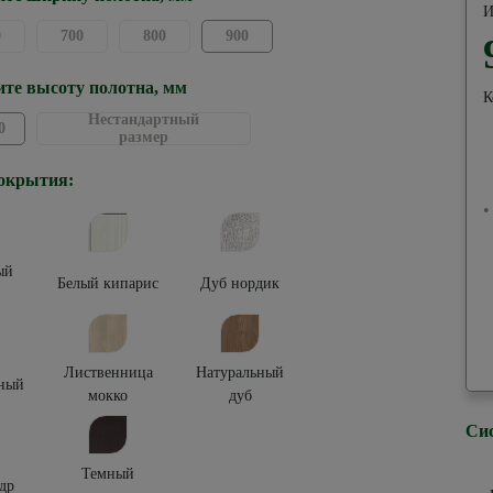
И
0
700
800
900
те высоту полотна, мм
К
Нестандартный
0
размер
окрытия:
•
ый
Белый кипарис
Дуб нордик
Лиственница
Натуральный
ный
мокко
дуб
Си
Темный
др