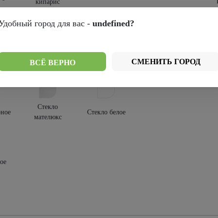
кипарис
крытия:
Удобный город для вас -
undefined?
-шпон
СМЕНИТЬ ГОРОД
ВСЁ ВЕРНО
текления:
Стекло
рное
Стекло белое
мателюкс
ое