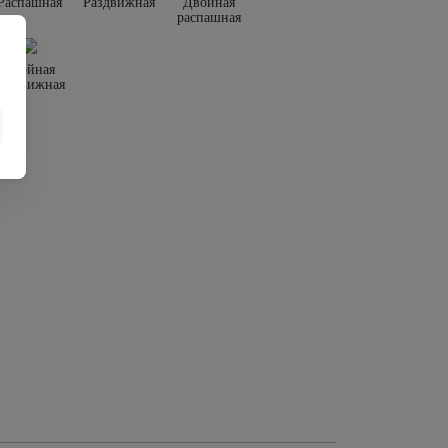
Распашная
Раздвижная
Двойная
распашная
Двойная
раздвижная