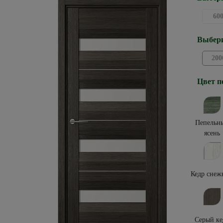
60
Выбери
200
Цвет п
Пепельн
ясень
Кедр снеж
Серый ке