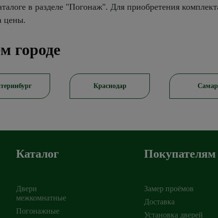
талоге в разделе "Погонаж". Для приобретения комплект
а цены.
м городе
теринбург
Краснодар
Самар
Каталог
Покупателям
Двери
Замер проёмов
межкомнатные
Доставка
Погонажные
Установка дверей