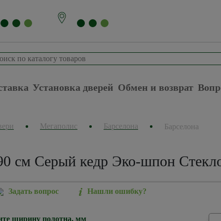
ставка
Установка дверей
Обмен и возврат
Вопр
вери
Мегаполис
Барселона
Барселона
90 см Серый кедр Эко-шпон Стекло
Задать вопрос
Нашли ошибку?
те ширину полотна, мм